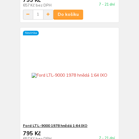
7 - 21 dní
657 Kč
bez DPH
Do košíku
Novinka
Ford LTL-9000 1978 hnědá 1:64 IXO
795 Kč
7 - 21 dní
657 Kč
bez DPH