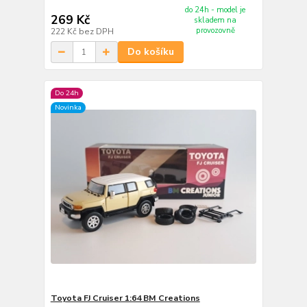
do 24h - model je
269 Kč
skladem na
provozovně
222 Kč
bez DPH
Do košíku
Do 24h
Novinka
Toyota FJ Cruiser 1:64 BM Creations