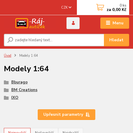
0
ks
CZK
za
0,00 Kč
Menu
Hledat
Úvod
Modely 1:64
Modely 1:64
Bburago
BM Creations
IXO
Upřesnit parametry