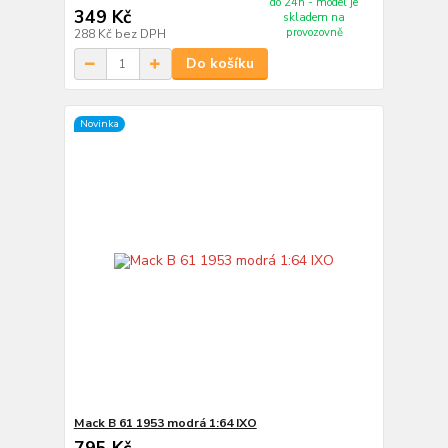
do 24h - model je
349 Kč
skladem na
provozovně
288 Kč
bez DPH
Do košíku
Novinka
Mack B 61 1953 modrá 1:64 IXO
795 Kč