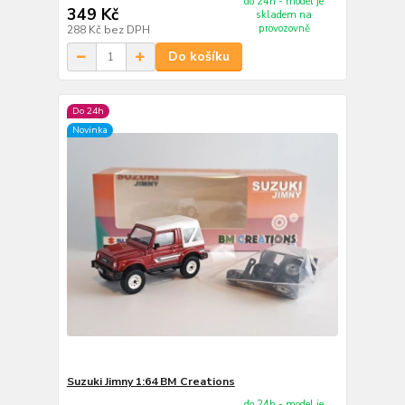
do 24h - model je
349 Kč
skladem na
provozovně
288 Kč
bez DPH
Do košíku
Do 24h
Novinka
Suzuki Jimny 1:64 BM Creations
do 24h - model je