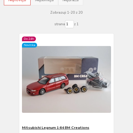
Nejnovější
Nejlevnější
Nejdražší
Zobrazuji 1-20 z 20
strana
z 1
Do 24h
Novinka
Mitsubishi Legnum 1:64 BM Creations