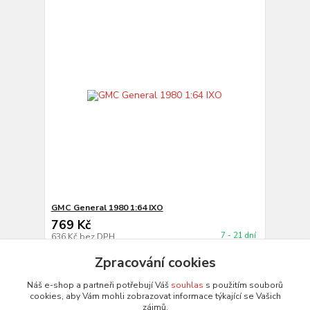
GMC General 1980 1:64 IXO
769 Kč
7 - 21 dní
636 Kč
bez DPH
Do košíku
Zpracování cookies
Náš e-shop a partneři potřebují Váš
souhlas
s použitím souborů
cookies, aby Vám mohli zobrazovat informace týkající se Vašich
strana
z 1
zájmů.