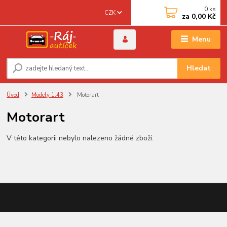
0
ks
CZK
za
0,00 Kč
Menu
Hledat
Úvod
Modely 1:43
Motorart
Motorart
V této kategorii nebylo nalezeno žádné zboží.