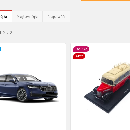
ější
Nejlevnější
Nejdražší
1-2 z 2
Do 24h
Akce