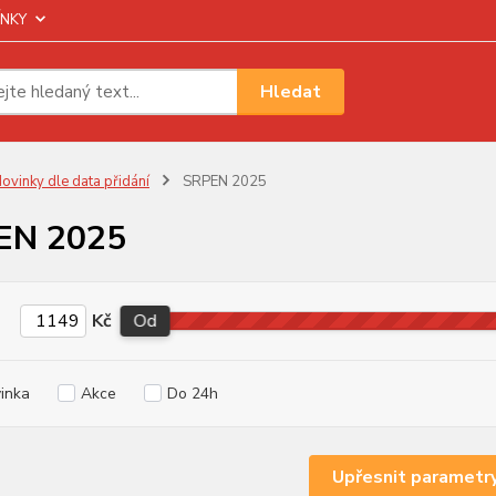
NKY
Hledat
ovinky dle data přidání
SRPEN 2025
EN 2025
Kč
Od
inka
Akce
Do 24h
Upřesnit parametr