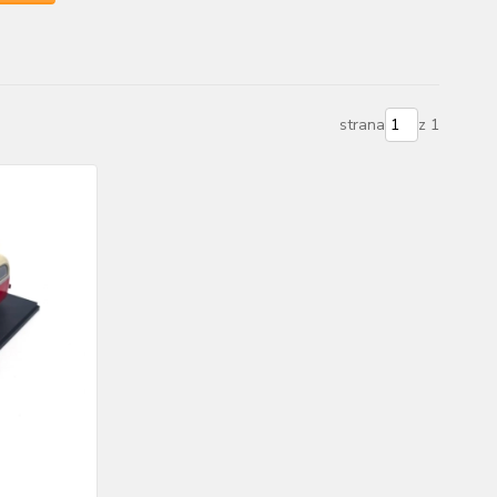
strana
z 1