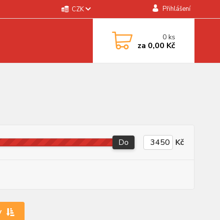
Přihlášení
CZK
0
ks
za
0,00 Kč
Do
Kč
y