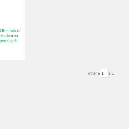
24h - model
 skladem na
rovozovně
strana
z 1