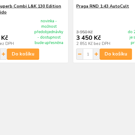
uperb Combi L&K 130 Edition
Praga RND 1:43 AutoCult
lido
novinka -
možnost
předobjednávky
3 950 Kč
do 
 Kč
3 450 Kč
- dostupnost
je
bude upřesněna
p
ez DPH
2 851 Kč
bez DPH
Do košíku
Do košíku