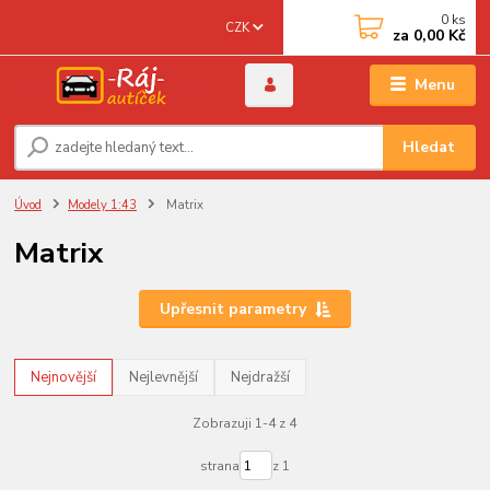
0
ks
CZK
za
0,00 Kč
Menu
Hledat
Úvod
Modely 1:43
Matrix
Matrix
Upřesnit parametry
Nejnovější
Nejlevnější
Nejdražší
Zobrazuji 1-4 z 4
strana
z 1