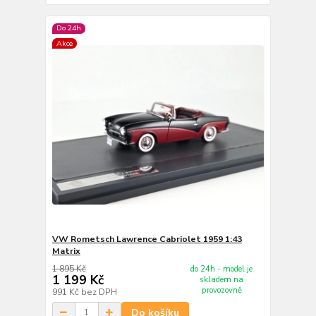
Do 24h
Akce
VW Rometsch Lawrence Cabriolet 1959 1:43
Matrix
1 895 Kč
do 24h - model je
1 199 Kč
skladem na
provozovně
991 Kč
bez DPH
Do košíku