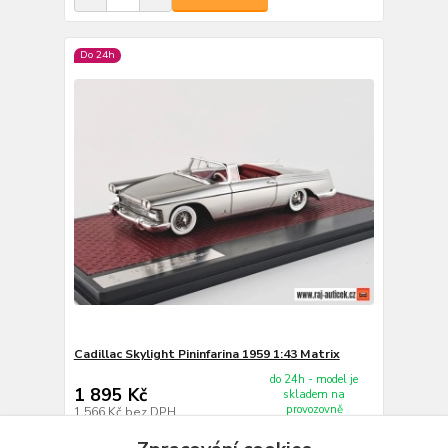
Do 24h
Cadillac Skylight Pininfarina 1959 1:43 Matrix
do 24h - model je
1 895 Kč
skladem na
provozovně
1 566 Kč
bez DPH
Do košíku