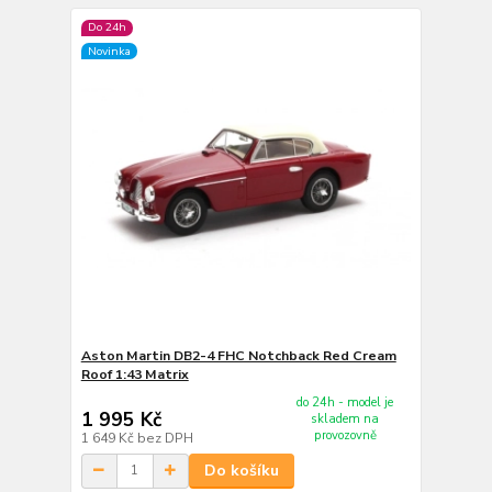
Do 24h
Novinka
Aston Martin DB2-4 FHC Notchback Red Cream
Roof 1:43 Matrix
do 24h - model je
1 995 Kč
skladem na
provozovně
1 649 Kč
bez DPH
Do košíku