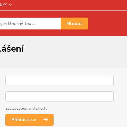
NKY
Hledat
lášení
*
*
Zaslat zapomenuté heslo
Přihlásit se