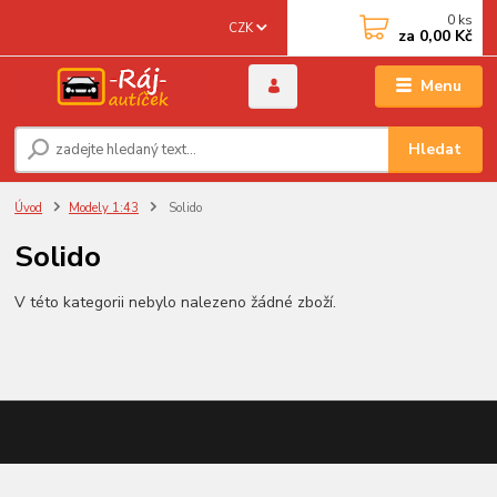
0
ks
CZK
za
0,00 Kč
Menu
Hledat
Úvod
Modely 1:43
Solido
Solido
V této kategorii nebylo nalezeno žádné zboží.