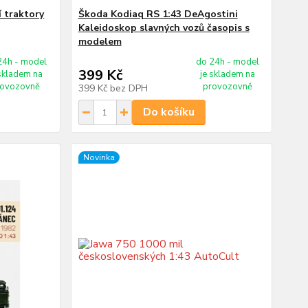
 traktory
Škoda Kodiaq RS 1:43 DeAgostini
Kaleidoskop slavných vozů časopis s
modelem
24h - model
do 24h - model
399 Kč
 skladem na
je skladem na
rovozovně
provozovně
399 Kč
bez DPH
Do košíku
Novinka