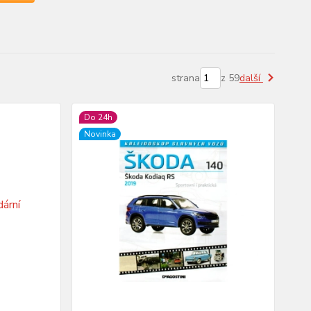
strana
z 59
další
Do 24h
Novinka