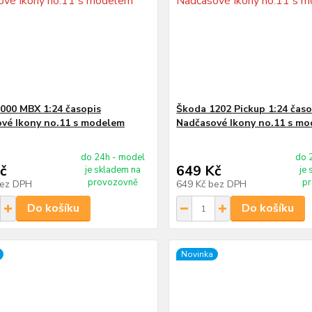
000 MBX 1:24 časopis
Škoda 1202 Pickup 1:24 časo
vé Ikony no.11 s modelem
Nadčasové Ikony no.11 s m
do 24h - model
do 
č
649 Kč
je skladem na
je
provozovně
p
ez DPH
649 Kč
bez DPH
Do košíku
Do košíku
Novinka