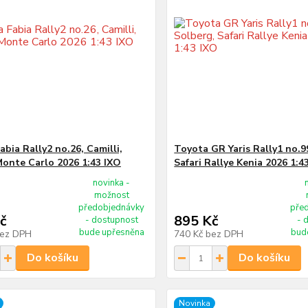
bia Rally2 no.26, Camilli,
Toyota GR Yaris Rally1 no.9
Monte Carlo 2026 1:43 IXO
Safari Rallye Kenia 2026 1:4
novinka -
možnost
předobjednávky
pře
č
895 Kč
- dostupnost
- 
bude upřesněna
bud
ez DPH
740 Kč
bez DPH
Do košíku
Do košíku
Novinka