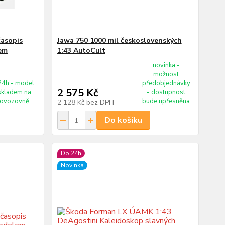
časopis
Jawa 750 1000 mil československých
lem
1:43 AutoCult
novinka -
možnost
24h - model
předobjednávky
2 575 Kč
 skladem na
- dostupnost
rovozovně
bude upřesněna
2 128 Kč
bez DPH
Do košíku
Do 24h
Novinka