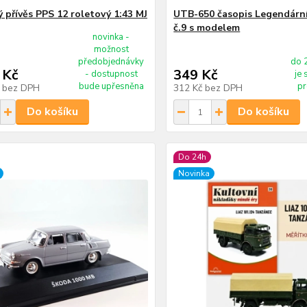
ý přívěs PPS 12 roletový 1:43 MJ
UTB-650 časopis Legendární
č.9 s modelem
novinka -
možnost
předobjednávky
do 
 Kč
349 Kč
- dostupnost
je
bude upřesněna
p
č
bez DPH
312 Kč
bez DPH
Do košíku
Do košíku
Do 24h
Novinka