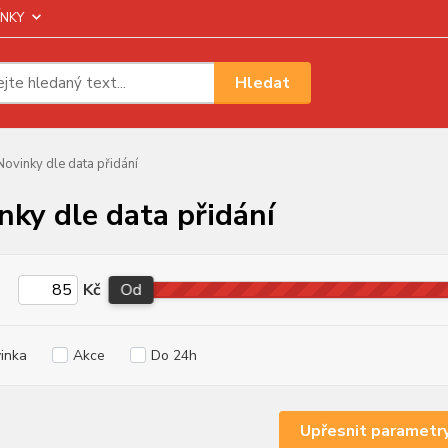
NKY
Hledat
ovinky dle data přidání
nky dle data přidání
Kč
Od
inka
Akce
Do 24h
Upřesnit parametr