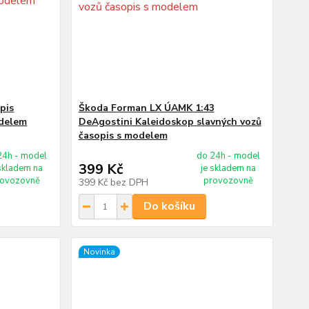
pis
Škoda Forman LX ÚAMK 1:43
odelem
DeAgostini Kaleidoskop slavných vozů
časopis s modelem
24h - model
do 24h - model
399 Kč
 skladem na
je skladem na
rovozovně
provozovně
399 Kč
bez DPH
Do košíku
Novinka