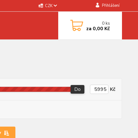
Přihlášení
CZK
0
ks
za
0,00 Kč
Do
Kč
y