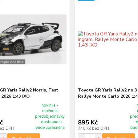
GR Yaris Rally2 Norris, Test
Toyota GR Yaris Rally2 no.3
2026 1:43 IXO
Rallye Monte Carlo 2026 1:
novinka -
možnost
předobjednávky
pře
č
895 Kč
- dostupnost
- 
bude upřesněna
bud
ez DPH
740 Kč
bez DPH