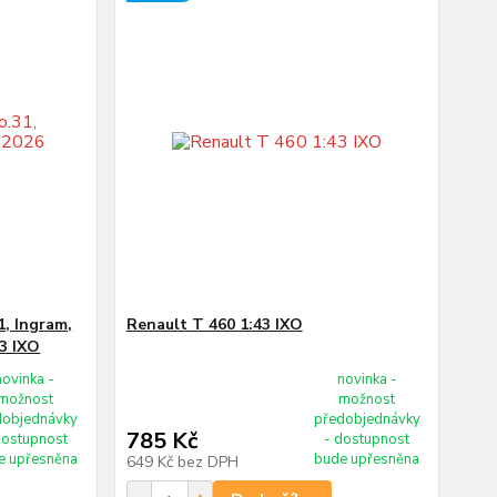
1, Ingram,
Renault T 460 1:43 IXO
43 IXO
novinka -
novinka -
možnost
možnost
dobjednávky
předobjednávky
785 Kč
dostupnost
- dostupnost
e upřesněna
bude upřesněna
649 Kč
bez DPH