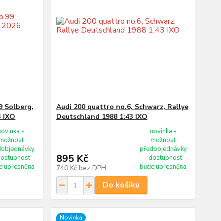
9 Solberg,
Audi 200 quattro no.6, Schwarz, Rallye
3 IXO
Deutschland 1988 1:43 IXO
novinka -
novinka -
možnost
možnost
dobjednávky
předobjednávky
895 Kč
dostupnost
- dostupnost
e upřesněna
bude upřesněna
740 Kč
bez DPH
Do košíku
Novinka