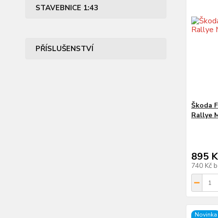
STAVEBNICE 1:43
PŘÍSLUŠENSTVÍ
Škoda Fa
Rallye 
895 K
740 Kč
b
Novinka