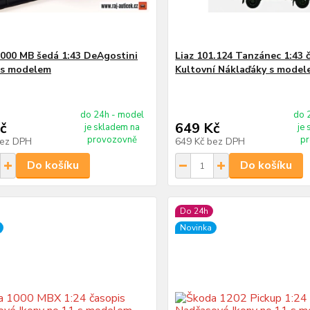
000 MB šedá 1:43 DeAgostini
Liaz 101.124 Tanzánec 1:43 
 s modelem
Kultovní Náklaďáky s mode
do 24h - model
do 
č
649 Kč
je skladem na
je
provozovně
p
ez DPH
649 Kč
bez DPH
Do košíku
Do košíku
Do 24h
Novinka