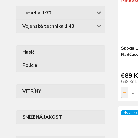
Letadla 1:72
Vojenská technika 1:43
Škoda 1
Hasiči
Nadčaso
Policie
689 K
689 Kč
b
VITRÍNY
Novinka
SNÍŽENÁ JAKOST