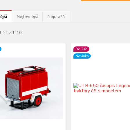
ější
Nejlevnější
Nejdražší
 1-24 z 1410
Do 24h
Novinka