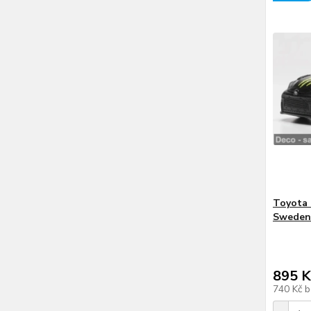
Toyota 
Sweden 
895 K
740 Kč
b