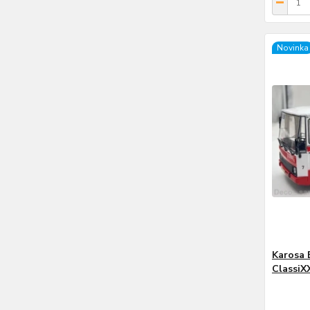
Novinka
Karosa 
ClassiX