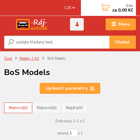
0
ks
CZK
za
0,00 Kč
Menu
Hledat
Úvod
Modely 1:43
BoS Models
BoS Models
Upřesnit parametry
Nejnovější
Nejlevnější
Nejdražší
Zobrazuji 1-1 z 1
strana
z 1