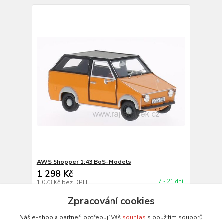
AWS Shopper 1:43 BoS-Models
1 298 Kč
7 - 21 dní
1 073 Kč
bez DPH
Do košíku
Zpracování cookies
Náš e-shop a partneři potřebují Váš
souhlas
s použitím souborů