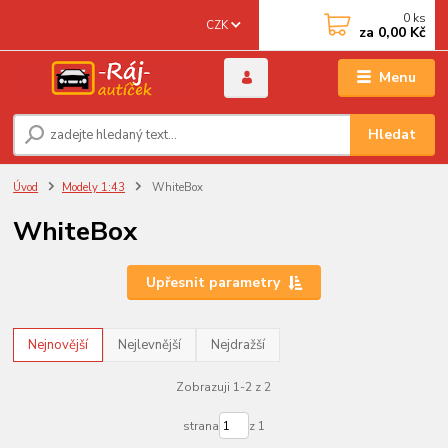
0
ks
CZK
za
0,00 Kč
Menu
Hledat
Úvod
Modely 1:43
WhiteBox
WhiteBox
Upřesnit parametry
Nejnovější
Nejlevnější
Nejdražší
Zobrazuji 1-2 z 2
strana
z 1