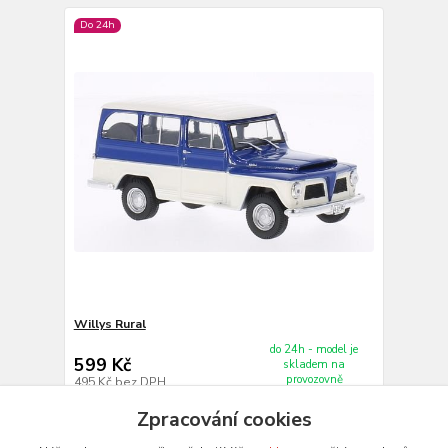
Do 24h
Willys Rural
do 24h - model je
599 Kč
skladem na
provozovně
495 Kč
bez DPH
Do košíku
Zpracování cookies