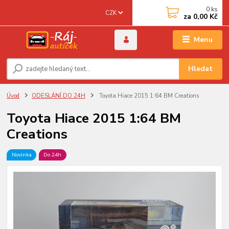
0
ks
CZK
za
0,00 Kč
Menu
Hledat
Úvod
ODESLÁNÍ DO 24H
Toyota Hiace 2015 1:64 BM Creations
Toyota Hiace 2015 1:64 BM
Creations
Novinka
Do 24h