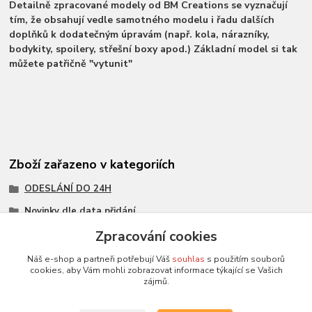
Detailně zpracované modely od BM Creations se vyznačují
tím, že obsahují vedle samotného modelu i řadu dalších
doplňků k dodatečným úpravám (např. kola, nárazníky,
bodykity, spoilery, střešní boxy apod.) Základní model si tak
můžete patřičně "vytunit"
Zboží zařazeno v kategoriích
ODESLÁNÍ DO 24H
Novinky dle data přidání
Všechny modely
Zpracování cookies
Modely 1:64
Náš e-shop a partneři potřebují Váš
souhlas
s použitím souborů
cookies, aby Vám mohli zobrazovat informace týkající se Vašich
měřítko - ostatní
zájmů.
BM Creations