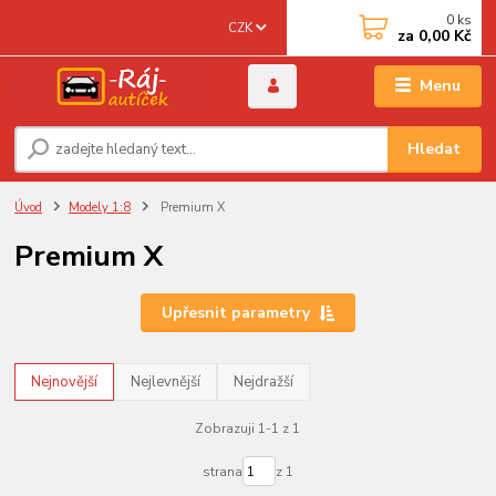
0
ks
CZK
za
0,00 Kč
Menu
Hledat
Úvod
Modely 1:8
Premium X
Premium X
Upřesnit parametry
Nejnovější
Nejlevnější
Nejdražší
Zobrazuji 1-1 z 1
strana
z 1