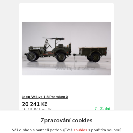
Jeep Willys 1:8 Premium X
20 241 Kč
7 - 21 dní
16 728 Kč
bez DPH
Do košíku
Zpracování cookies
Náš e-shop a partneři potřebují Váš
souhlas
s použitím souborů