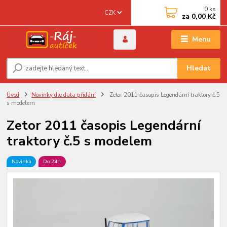
0
ks
CZK
za
0,00 Kč
Menu
Hledat
Úvod
Novinky dle data přidání
Zetor 2011 časopis Legendární traktory č.5
s modelem
Zetor 2011 časopis Legendární
traktory č.5 s modelem
Novinka
Do 24h