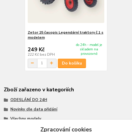
Zetor 25 časopis Legendární traktory č.1 s
modelem
do 24h - model je
249 Kč
skladem na
provozovně
222 Kč
bez DPH
Do košíku
Zboží zařazeno v kategoriích
ODESLÁNÍ DO 24H
Novinky dle data přidání
Všechny modely
Modely 1:43
Zpracování cookies