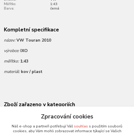
Měřítko:
1:43
Barva:
černá
Kompletní specifikace
název:
VW Touran 2010
výrobce:
IXO
měřítko:
1:43
materiál:
kov / plast
Zboží zařazeno v kategoriích
Novinky dle data přidání
Zpracování cookies
Všechny modely
Náš e-shop a partneři potřebují Váš
souhlas
s použitím souborů
cookies, aby Vám mohli zobrazovat informace týkající se Vašich
Modely 1:43