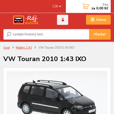
0
ks
CZK
za
0,00 Kč
Menu
Hledat
Úvod
Modely 1:43
VW Touran 2010 1:43 IXO
VW Touran 2010 1:43 IXO