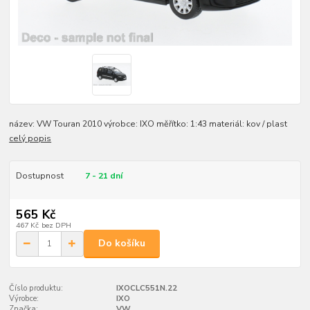
název: VW Touran 2010 výrobce: IXO měřítko: 1:43 materiál: kov / plast
celý popis
Dostupnost
7 - 21 dní
565 Kč
467 Kč
bez DPH
Do košíku
Číslo produktu:
IXOCLC551N.22
Výrobce:
IXO
Značka:
VW