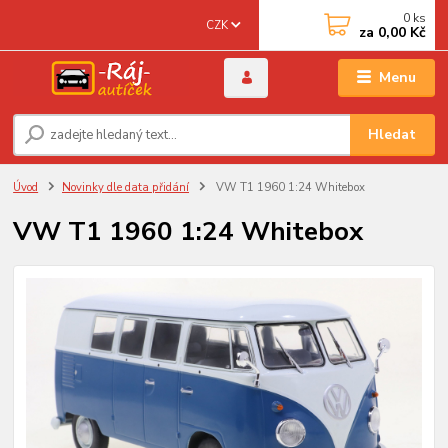
0
ks
CZK
za
0,00 Kč
Menu
Hledat
Úvod
Novinky dle data přidání
VW T1 1960 1:24 Whitebox
VW T1 1960 1:24 Whitebox