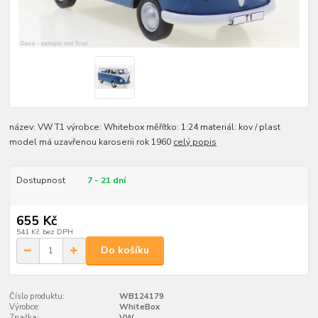
název: VW T1 výrobce: Whitebox měřítko: 1:24 materiál: kov / plast
model má uzavřenou karoserii rok 1960
celý popis
Dostupnost
7 - 21 dní
655 Kč
541 Kč
bez DPH
Do košíku
Číslo produktu:
WB124179
Výrobce:
WhiteBox
Značka:
VW