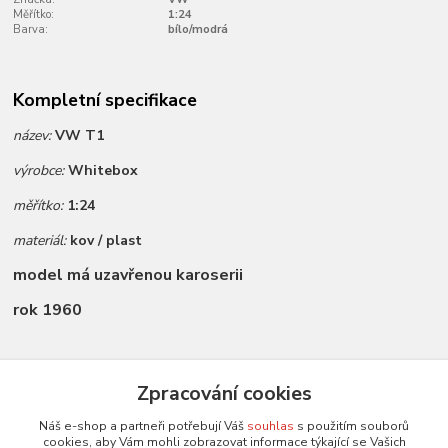
Měřítko:
1:24
Barva:
bílo/modrá
Kompletní specifikace
název:
VW T1
výrobce:
Whitebox
měřítko:
1:24
materiál:
kov / plast
model má uzavřenou karoserii
rok 1960
Zboží zařazeno v kategoriích
Zpracování cookies
Novinky dle data přidání
Náš e-shop a partneři potřebují Váš
souhlas
s použitím souborů
cookies, aby Vám mohli zobrazovat informace týkající se Vašich