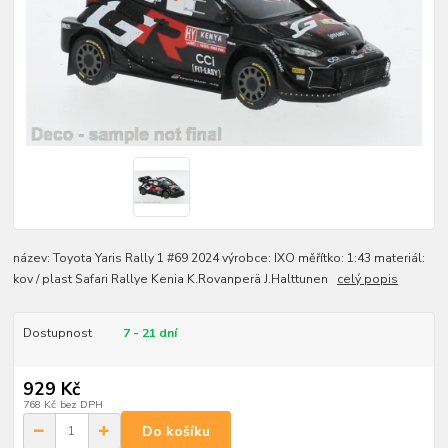
název: Toyota Yaris Rally 1 #69 2024 výrobce: IXO měřítko: 1:43 materiál:
kov / plast Safari Rallye Kenia K.Rovanperä J.Halttunen
celý popis
Dostupnost
7 - 21 dní
929 Kč
768 Kč
bez DPH
Do košíku