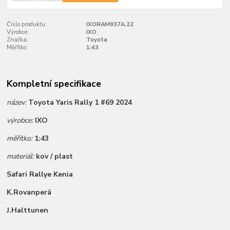
Číslo produktu:
IXORAM937A.22
Výrobce:
IXO
Značka:
Toyota
Měřítko:
1:43
Kompletní specifikace
název:
Toyota Yaris Rally 1 #69 2024
výrobce:
IXO
měřítko:
1:43
materiál:
kov / plast
Safari Rallye Kenia
K.Rovanperä
J.Halttunen