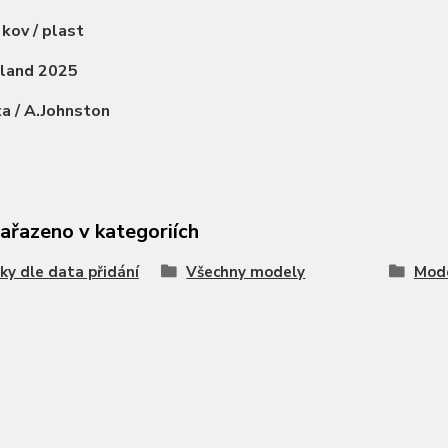
:
kov / plast
nland 2025
a / A.Johnston
zařazeno v kategoriích
ky dle data přidání
Všechny modely
Mode