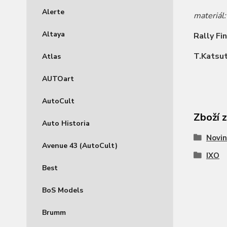
Alerte
materiál
Altaya
Rally Fi
T.Katsut
Atlas
AUTOart
AutoCult
Zboží 
Auto Historia
Novin
Avenue 43 (AutoCult)
IXO
Best
BoS Models
Brumm