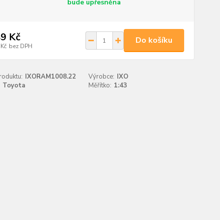
bude upřesněna
9 Kč
Do košíku
 Kč
bez DPH
roduktu:
IXORAM1008.22
Výrobce:
IXO
Toyota
Měřítko:
1:43