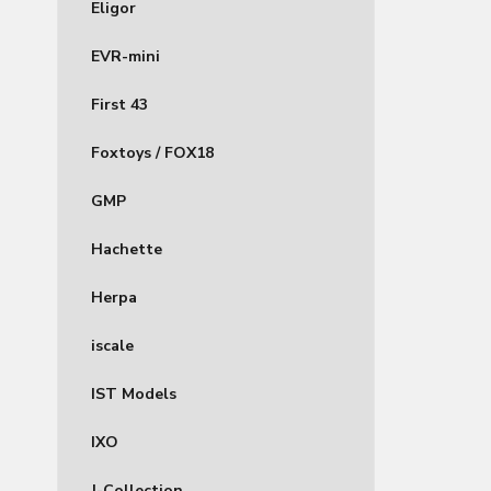
Eligor
EVR-mini
First 43
Foxtoys / FOX18
GMP
Hachette
Herpa
iscale
IST Models
IXO
J-Collection