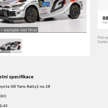
88
735
Číslo p
Značka:
tní specifikace
yota GR Yaris Rally1 no.18
IXO
1:43