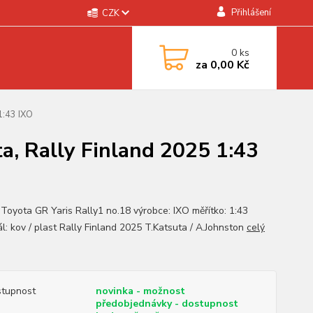
Přihlášení
CZK
0
ks
za
0,00 Kč
1:43 IXO
a, Rally Finland 2025 1:43
 Toyota GR Yaris Rally1 no.18 výrobce: IXO měřítko: 1:43
ál: kov / plast Rally Finland 2025 T.Katsuta / A.Johnston
celý
tupnost
novinka - možnost
předobjednávky - dostupnost