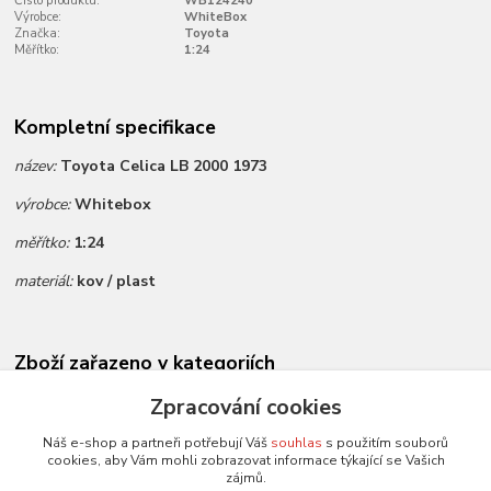
Číslo produktu:
WB124240
Výrobce:
WhiteBox
Značka:
Toyota
Měřítko:
1:24
Kompletní specifikace
název:
Toyota Celica LB 2000 1973
výrobce:
Whitebox
měřítko:
1:24
materiál:
kov / plast
Zboží zařazeno v kategoriích
Novinky dle data přidání
Zpracování cookies
Všechny modely
Náš e-shop a partneři potřebují Váš
souhlas
s použitím souborů
cookies, aby Vám mohli zobrazovat informace týkající se Vašich
Modely 1:24
zájmů.