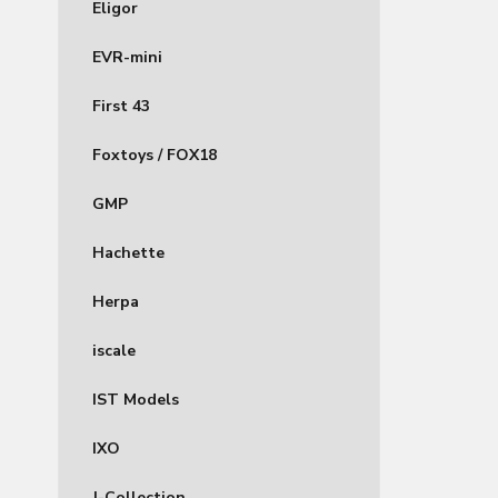
Eligor
EVR-mini
First 43
Foxtoys / FOX18
GMP
Hachette
Herpa
iscale
IST Models
IXO
J-Collection