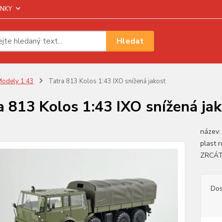
NKY
Hledat
odely 1:43
Tatra 813 Kolos 1:43 IXO snížená jakost
a 813 Kolos 1:43 IXO snížená ja
název: 
plast
ZRCÁT
Dos