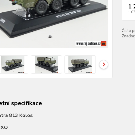
1 
1 0
Číslo p
Značka:
tní specifikace
tra 813 Kolos
IXO