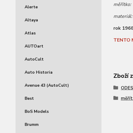
měřítko:
Alerte
materiál
Altaya
rok 196
Atlas
TENTO 
AUTOart
AutoCult
Auto Historia
Zboží 
Avenue 43 (AutoCult)
ODES
měřít
Best
BoS Models
Brumm