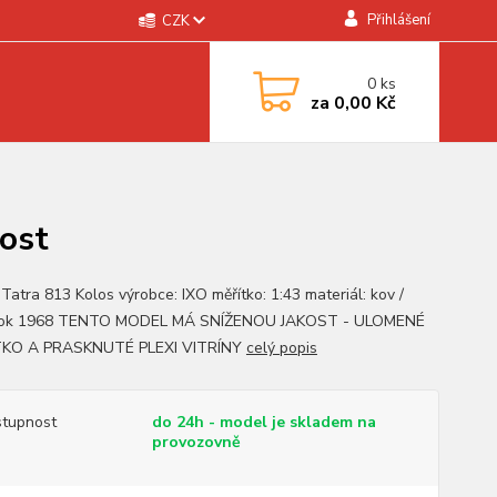
Přihlášení
CZK
0
ks
za
0,00 Kč
kost
Tatra 813 Kolos výrobce: IXO měřítko: 1:43 materiál: kov /
 rok 1968 TENTO MODEL MÁ SNÍŽENOU JAKOST - ULOMENÉ
KO A PRASKNUTÉ PLEXI VITRÍNY
celý popis
tupnost
do 24h - model je skladem na
provozovně