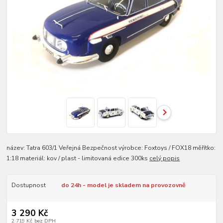
název: Tatra 603/1 Veřejná Bezpečnost výrobce: Foxtoys / FOX18 měřítko:
1:18 materiál: kov / plast - limitovaná edice 300ks
celý popis
Dostupnost
do 24h - model je skladem na provozovně
3 290 Kč
2 719 Kč
bez DPH