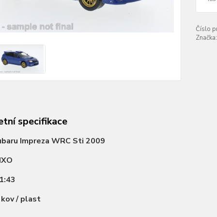
Číslo p
Značka:
tní specifikace
ubaru Impreza WRC Sti 2009
IXO
1:43
:
kov / plast