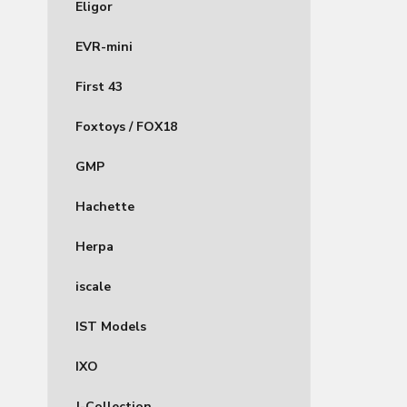
Eligor
EVR-mini
First 43
Foxtoys / FOX18
GMP
Hachette
Herpa
iscale
IST Models
IXO
J-Collection