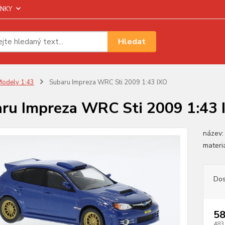
NKY
Hledat
odely 1:43
Subaru Impreza WRC Sti 2009 1:43 IXO
ru Impreza WRC Sti 2009 1:43 
název:
materi
Dos
58
483