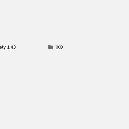
ly 1:43
IXO