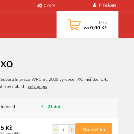
Přihlášení
CZK
0
ks
za
0,00 Kč
IXO
 Subaru Impreza WRC Sti 2009 výrobce: IXO měřítko: 1:43
ál: kov / plast
celý popis
tupnost
7 - 21 dní
5 Kč
Do košíku
 Kč
bez DPH