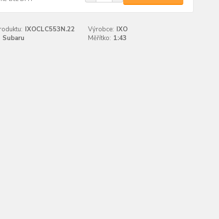
roduktu:
IXOCLC553N.22
Výrobce:
IXO
Subaru
Měřítko:
1:43