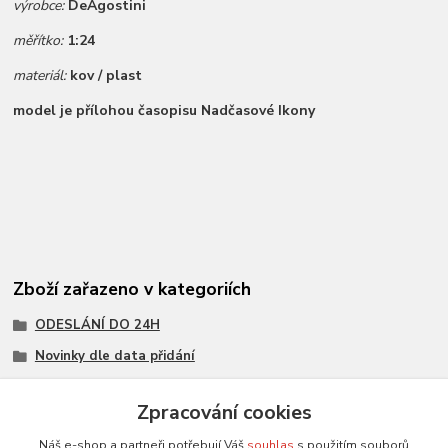
výrobce:
DeAgostini
měřítko:
1:24
materiál:
kov / plast
model je přílohou časopisu Nadčasové Ikony
Zboží zařazeno v kategoriích
ODESLÁNÍ DO 24H
Novinky dle data přidání
Všechny modely
Zpracování cookies
Modely 1:24
Náš e-shop a partneři potřebují Váš
souhlas
s použitím souborů