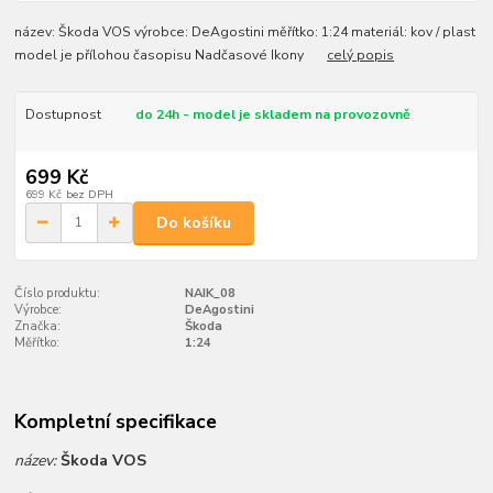
název: Škoda VOS výrobce: DeAgostini měřítko: 1:24 materiál: kov / plast
model je přílohou časopisu Nadčasové Ikony
celý popis
Dostupnost
do 24h - model je skladem na provozovně
699 Kč
699 Kč
bez DPH
Do košíku
Číslo produktu:
NAIK_08
Výrobce:
DeAgostini
Značka:
Škoda
Měřítko:
1:24
Kompletní specifikace
název:
Škoda VOS