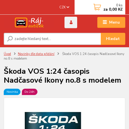
0
ks
CZK
za
0,00 Kč
Menu
Hledat
Úvod
Novinky dle data přidání
Škoda VOS 1:24 časopis Nadčasové Ikony
no.8 s modelem
Škoda VOS 1:24 časopis
Nadčasové Ikony no.8 s modelem
Novinka
Do 24h