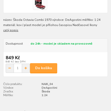
název: Škoda Octavia Combi 1970 výrobce: DeAgostini měřítko: 1:24
materiál: kov / plast model je přílohou časopisu Nadčasové Ikony
celý popis
Dostupnost
do 24h - model je skladem na provozovně
849 Kč
849 Kč
bez DPH
Do košíku
Číslo produktu:
NAIK_04
Výrobce:
DeAgostini
Značka:
Škoda
Měřítko:
1:24