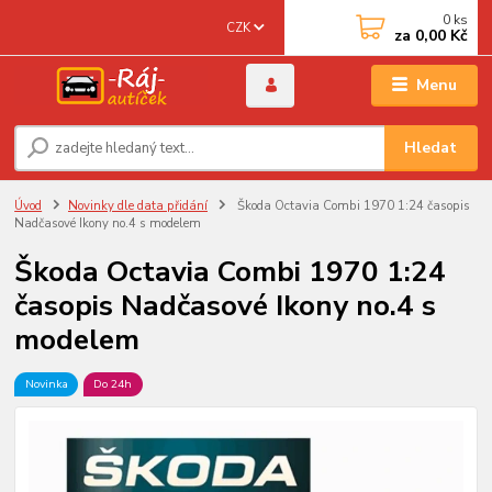
0
ks
CZK
za
0,00 Kč
Menu
Hledat
Úvod
Novinky dle data přidání
Škoda Octavia Combi 1970 1:24 časopis
Nadčasové Ikony no.4 s modelem
Škoda Octavia Combi 1970 1:24
časopis Nadčasové Ikony no.4 s
modelem
Novinka
Do 24h