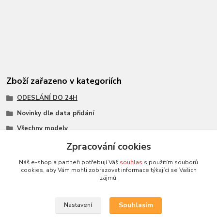
Zboží zařazeno v kategoriích
ODESLÁNÍ DO 24H
Novinky dle data přidání
Všechny modely
Modely 1:43
Zpracování cookies
měřítko 1:43
Náš e-shop a partneři potřebují Váš
souhlas
s použitím souborů
cookies, aby Vám mohli zobrazovat informace týkající se Vašich
DUBEN 2026
zájmů.
DeAgostini
Souhlasím
Nastavení