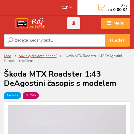
0
ks
CZK
za
0,00 Kč
Menu
Hledat
Úvod
Novinky dle data přidání
Škoda MTX Roadster 1:43 DeAgostini
časopis s modelem
Škoda MTX Roadster 1:43
DeAgostini časopis s modelem
Novinka
Do 24h