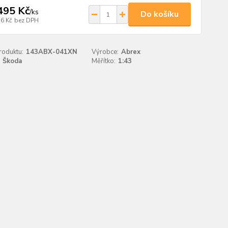
495 Kč
/
ks
Do košíku
36 Kč
bez DPH
roduktu:
143ABX-041XN
Výrobce:
Abrex
Škoda
Měřítko:
1:43