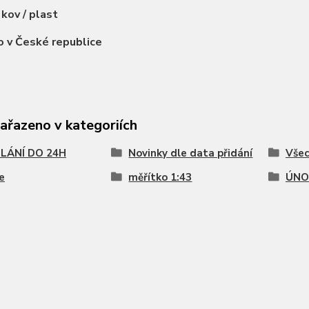
:
kov / plast
o v České republice
zařazeno v kategoriích
LÁNÍ DO 24H
Novinky dle data přidání
Všec
ie
měřítko 1:43
ÚNO