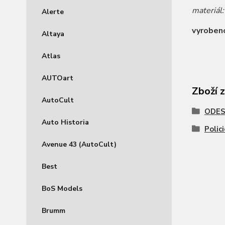
materiál
Alerte
v
yroben
Altaya
Atlas
AUTOart
Zboží 
AutoCult
ODES
Auto Historia
Polic
Avenue 43 (AutoCult)
Best
BoS Models
Brumm