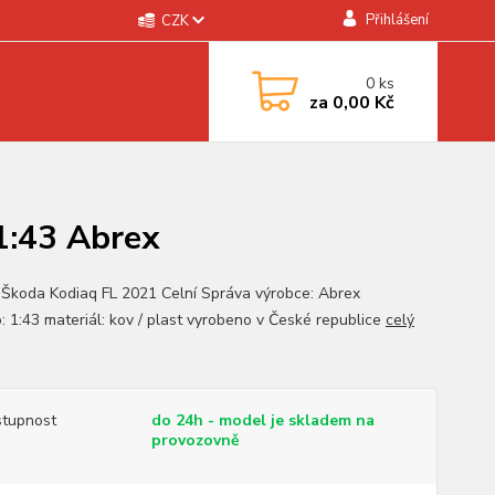
Přihlášení
CZK
0
ks
za
0,00 Kč
1:43 Abrex
 Škoda Kodiaq FL 2021 Celní Správa výrobce: Abrex
o: 1:43 materiál: kov / plast vyrobeno v České republice
celý
tupnost
do 24h - model je skladem na
provozovně