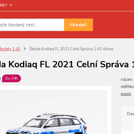
NKY
Hledat
odely 1:43
Škoda Kodiaq FL 2021 Celní Správa 1:43 Abrex
a Kodiaq FL 2021 Celní Správa 
Do 24h
název:
měřítk
popis
Dos