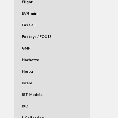
Eligor
EVR-mini
First 43
Foxtoys / FOX18
GMP
Hachette
Herpa
iscale
IST Models
IXO
J-Collection