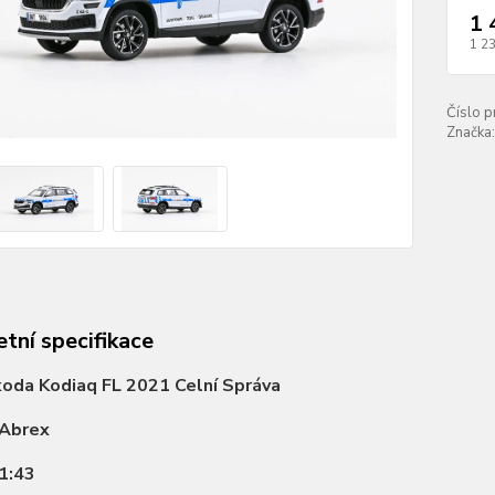
1 
1 2
Číslo p
Značka:
tní specifikace
oda Kodiaq FL 2021 Celní Správa
Abrex
1:43