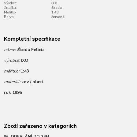
Výrobce:
IXO
Značka:
Škoda
Měřítko:
1:43
Barva:
červená
Kompletní specifikace
název:
Š
koda Felicia
výrobce:
IXO
měřítko:
1:43
materiál:
kov / plast
rok 1995
Zboží zařazeno v kategoriích
ODESLÁNÍ DO 24H