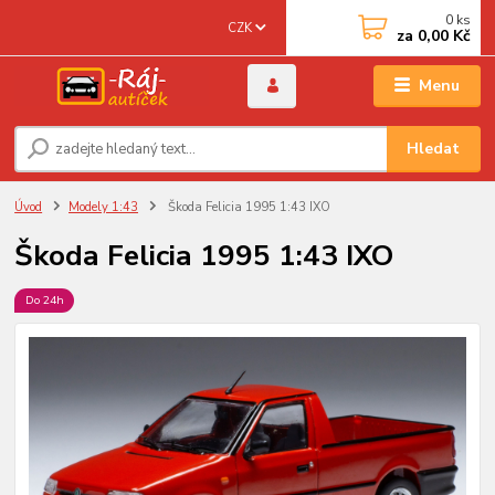
0
ks
CZK
za
0,00 Kč
Menu
Hledat
Úvod
Modely 1:43
Škoda Felicia 1995 1:43 IXO
Škoda Felicia 1995 1:43 IXO
Do 24h