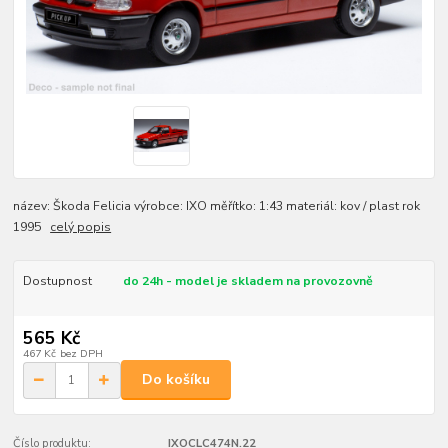
název: Škoda Felicia výrobce: IXO měřítko: 1:43 materiál: kov / plast rok
1995
celý popis
Dostupnost
do 24h - model je skladem na provozovně
565 Kč
467 Kč
bez DPH
Do košíku
Číslo produktu:
IXOCLC474N.22