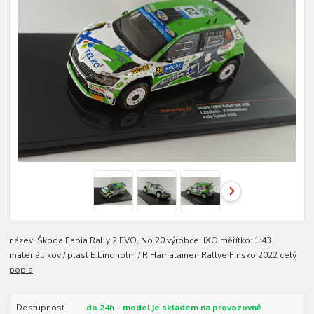
název: Škoda Fabia Rally 2 EVO, No.20 výrobce: IXO měřítko: 1:43
materiál: kov / plast E.Lindholm / R.Hämäläinen Rallye Finsko 2022
celý
popis
Dostupnost
do 24h - model je skladem na provozovně