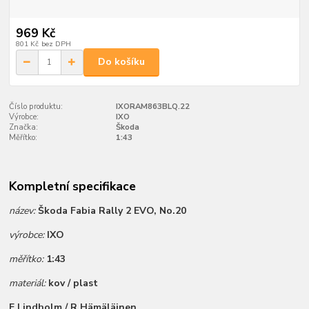
969 Kč
801 Kč
bez DPH
Do košíku
Číslo produktu:
IXORAM863BLQ.22
Výrobce:
IXO
Značka:
Škoda
Měřítko:
1:43
Kompletní specifikace
název:
Škoda Fabia Rally 2 EVO, No.20
výrobce:
IXO
měřítko:
1:43
materiál:
kov / plast
E.Lindholm / R.Hämäläinen