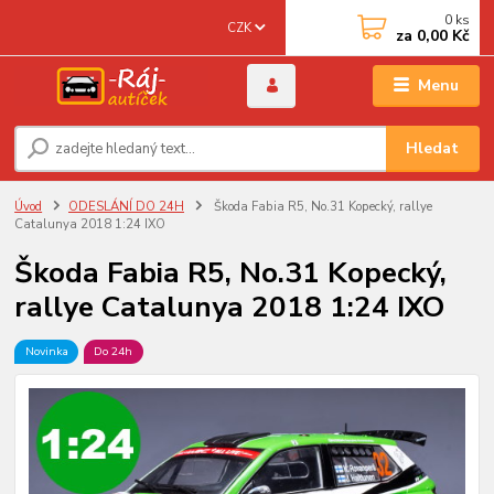
0
ks
CZK
za
0,00 Kč
Menu
Hledat
Úvod
ODESLÁNÍ DO 24H
Škoda Fabia R5, No.31 Kopecký, rallye
Catalunya 2018 1:24 IXO
Škoda Fabia R5, No.31 Kopecký,
rallye Catalunya 2018 1:24 IXO
Novinka
Do 24h