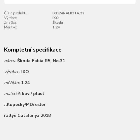
Číslo produktu:
IXO24RAL031A.22
Výrobce:
IXO
Značka:
Škoda
Měřítko:
1:24
Kompletní specifikace
název:
Škoda Fabia R5, No.31
výrobce:
IXO
měřítko:
1:24
materiál:
kov / plast
J.Kopecky/P.Dresler
rallye Catalunya 2018