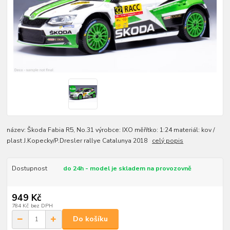
název: Škoda Fabia R5, No.31 výrobce: IXO měřítko: 1:24 materiál: kov /
plast J.Kopecky/P.Dresler rallye Catalunya 2018
celý popis
Dostupnost
do 24h - model je skladem na provozovně
949 Kč
784 Kč
bez DPH
Do košíku