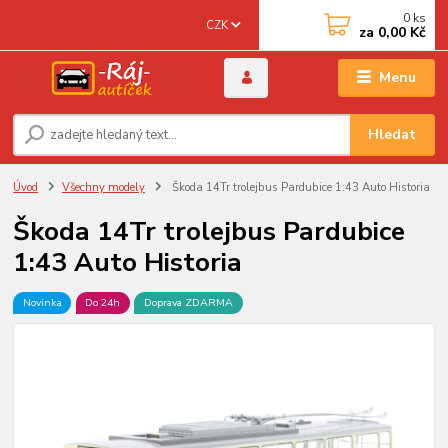
0
ks
CZK
za
0,00 Kč
Menu
Hledat
Úvod
Všechny modely
Škoda 14Tr trolejbus Pardubice 1:43 Auto Historia
Škoda 14Tr trolejbus Pardubice
1:43 Auto Historia
Novinka
Do 24h
Doprava ZDARMA