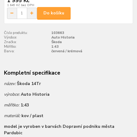
1 995 Kč
1 649 Kč
bez DPH
Do košíku
Číslo produktu:
103663
Výrobce:
Auto Historia
Značka:
Škoda
Měřítko:
1:43
Barva:
červená / krémová
Kompletní specifikace
název:
Škoda 14Tr
výrobce:
Auto Historia
měřítko:
1:43
materiál:
kov / plast
model je vyroben v barvách Dopravní podniku města
Pardubic