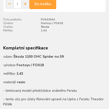
Do košíku
Číslo produktu:
FOX43044
Výrobce:
Foxtoys / FOX18
Značka:
Škoda
Měřítko:
1:43
Kompletní specifikace
název:
Škoda 1100 OHC Spider no.59
výrobce:
Foxtoys / FOX18
měřítko:
1:43
materiál:
resin
- limitovaný model předchůdce známého Feratu
- tento vůz pro účely filmování upravil na Upíra z Feratu Theodor
Pištěk