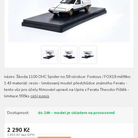
název: Škoda 1100 OHC Spider no.59 výrobce: Foxtoys / FOX18 měřítko:
1:43 materiál: resin - limitovaný model předchůdce známého Feratu -
tento vůz pro účely filmování upravil na Upíra z Feratu Theodor Pištěk -
limitace 555ks
celý popis
Dostupnost
do 24h - model je skladem na provozovně
2 290 Kč
1 893 Kč
bez DPH