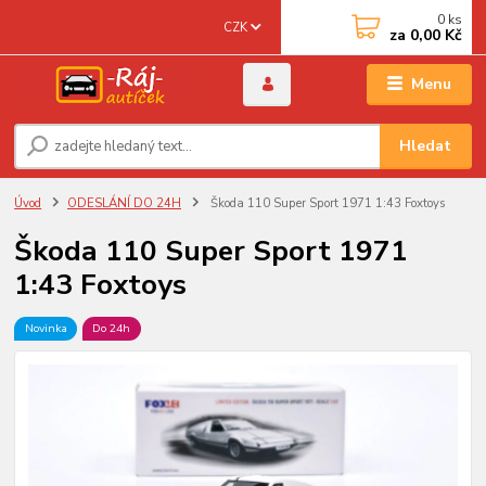
0
ks
CZK
za
0,00 Kč
Menu
Hledat
Úvod
ODESLÁNÍ DO 24H
Škoda 110 Super Sport 1971 1:43 Foxtoys
Škoda 110 Super Sport 1971
1:43 Foxtoys
Novinka
Do 24h