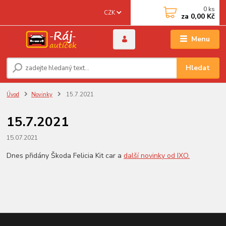
0
ks
CZK
za
0,00 Kč
Menu
Hledat
Úvod
Novinky
15.7.2021
15.7.2021
15.07.2021
Dnes přidány Škoda Felicia Kit car a
další novinky od IXO.