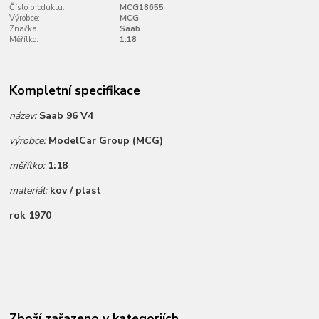
Číslo produktu:
MCG18655
Výrobce:
MCG
Značka:
Saab
Měřítko:
1:18
Kompletní specifikace
název:
Saab 96 V4
výrobce:
ModelCar Group (MCG)
měřítko:
1:18
materiál:
kov / plast
rok 1970
Zboží zařazeno v kategoriích