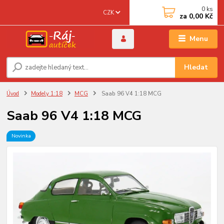
0
ks
CZK
za
0,00 Kč
Menu
Hledat
Úvod
Modely 1:18
MCG
Saab 96 V4 1:18 MCG
Saab 96 V4 1:18 MCG
Novinka