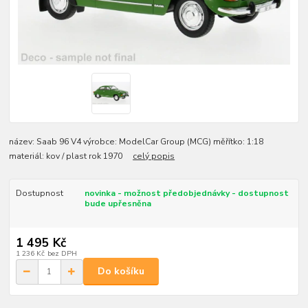
název: Saab 96 V4 výrobce: ModelCar Group (MCG) měřítko: 1:18
materiál: kov / plast rok 1970
celý popis
Dostupnost
novinka - možnost předobjednávky - dostupnost
bude upřesněna
1 495 Kč
1 236 Kč
bez DPH
Do košíku