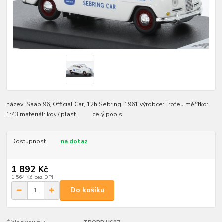
název: Saab 96, Official Car, 12h Sebring, 1961 výrobce: Trofeu měřítko:
1:43 materiál: kov / plast
celý popis
Dostupnost
na dotaz
1 892 Kč
1 564 Kč
bez DPH
Do košíku