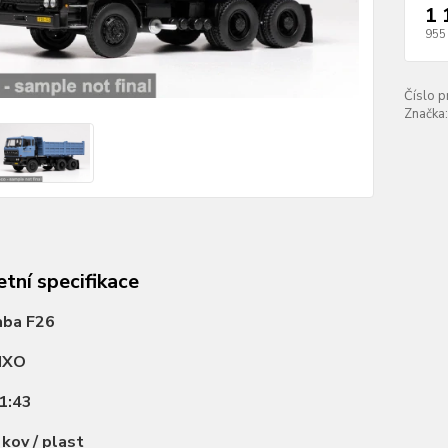
1 
955
Číslo p
Značka:
tní specifikace
aba F26
IXO
1:43
:
kov / plast