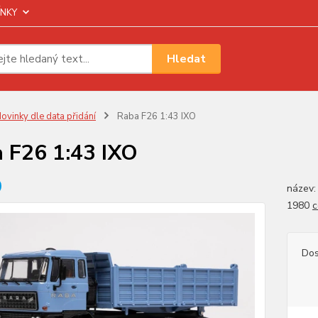
NKY
Hledat
ovinky dle data přidání
Raba F26 1:43 IXO
 F26 1:43 IXO
název:
1980
c
Dos