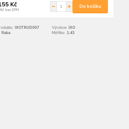
155 Kč
Do košíku
 Kč
bez DPH
roduktu:
IXOTRUD007
Výrobce:
IXO
Raba
Měřítko:
1:43