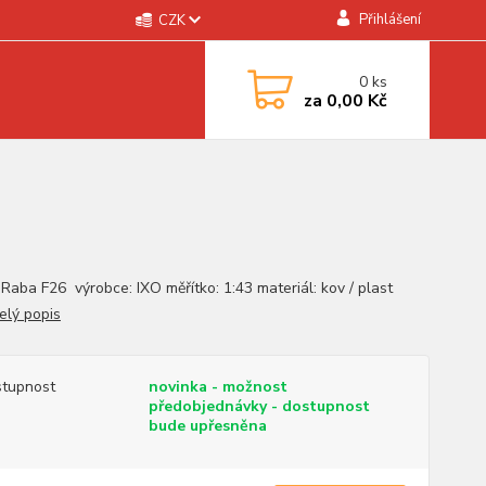
Přihlášení
CZK
0
ks
za
0,00 Kč
 Raba F26 výrobce: IXO měřítko: 1:43 materiál: kov / plast
elý popis
tupnost
novinka - možnost
předobjednávky - dostupnost
bude upřesněna