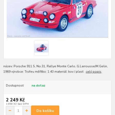
název: Porsche 911 S, No.31, Rallye Monte Carlo, G.Larrousse/M.Gelin,
1969 výrobce: Trofeu měřítko: 1:43 materiál: kov / plast
celý popis
Dostupnost
na dotaz
2 249 Kč
1 859 Kč
bez DPH
Do košíku