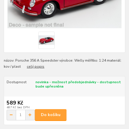
názov: Porsche 356 A Speedster výrobce: Welly měřítko: 1:24 materiál:
kov / plast
celý popis
Dostupnost
novinka - možnost předobjednávky - dostupnost
bude upřesněna
589 Kč
487 Kč
bez DPH
Do košíku