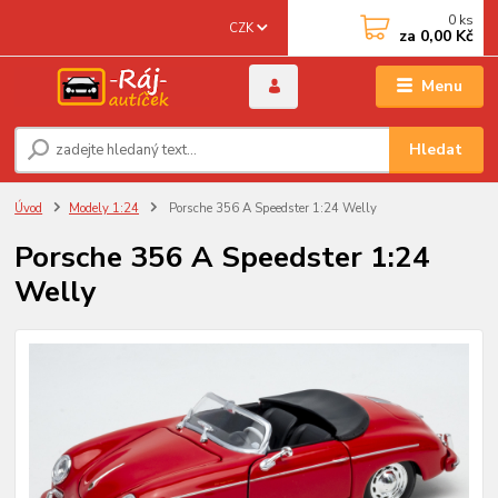
0
ks
CZK
za
0,00 Kč
Menu
Hledat
Úvod
Modely 1:24
Porsche 356 A Speedster 1:24 Welly
Porsche 356 A Speedster 1:24
Welly