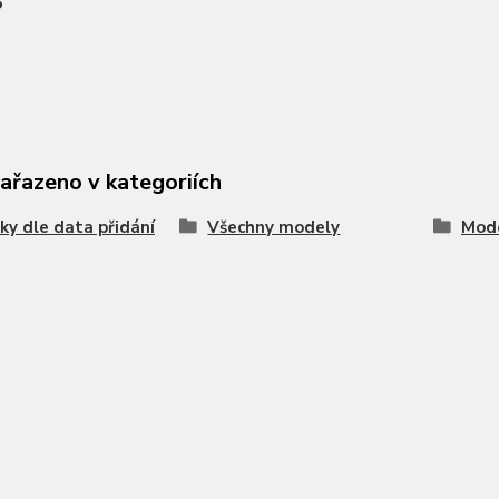
5
zařazeno v kategoriích
ky dle data přidání
Všechny modely
Mode