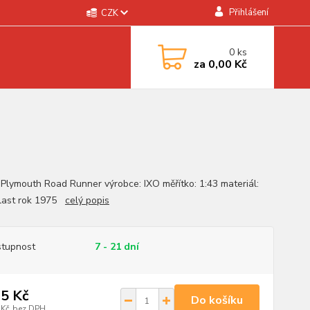
Přihlášení
CZK
0
ks
za
0,00 Kč
 Plymouth Road Runner výrobce: IXO měřítko: 1:43 materiál:
plast rok 1975
celý popis
tupnost
7 - 21 dní
5 Kč
Do košíku
 Kč
bez DPH