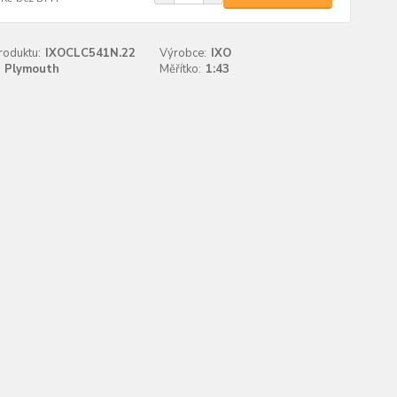
roduktu:
IXOCLC541N.22
Výrobce:
IXO
Plymouth
Měřítko:
1:43