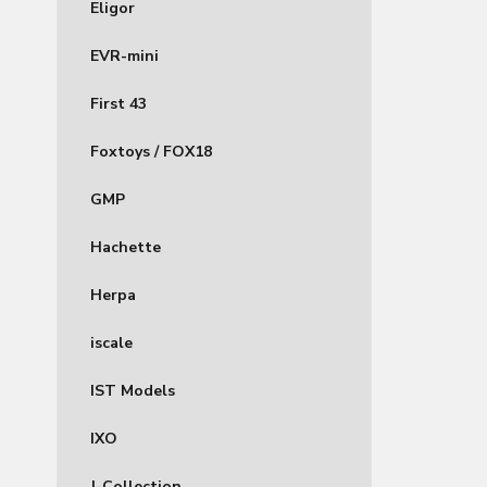
Eligor
EVR-mini
First 43
Foxtoys / FOX18
GMP
Hachette
Herpa
iscale
IST Models
IXO
J-Collection