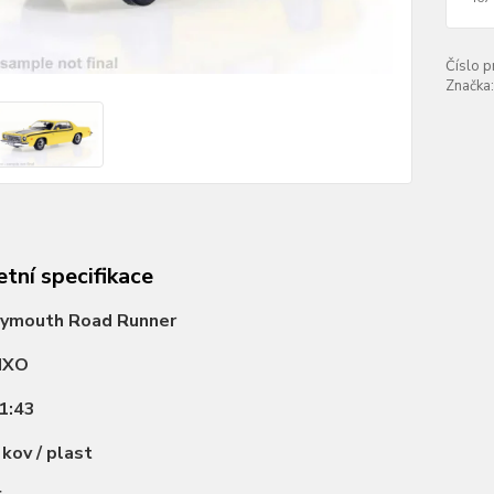
Číslo p
Značka:
tní specifikace
lymouth Road Runner
IXO
1:43
:
kov / plast