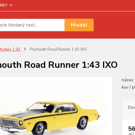
NKY
Hledat
odely 1:43
Plymouth Road Runner 1:43 IXO
outh Road Runner 1:43 IXO
název:
kov / 
Dos
56
467