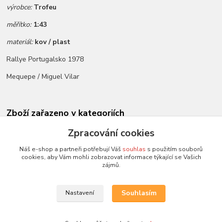
výrobce:
Trofeu
měřítko:
1:43
materiál:
kov / plast
Rallye Portugalsko 1978
Mequepe / Miguel Vilar
Zboží zařazeno v kategoriích
Novinky dle data přidání
Zpracování cookies
Všechny modely
Náš e-shop a partneři potřebují Váš
souhlas
s použitím souborů
cookies, aby Vám mohli zobrazovat informace týkající se Vašich
Modely 1:43
zájmů.
Trofeu
Souhlasím
Nastavení