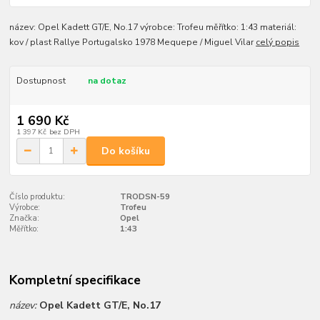
název: Opel Kadett GT/E, No.17 výrobce: Trofeu měřítko: 1:43 materiál:
kov / plast Rallye Portugalsko 1978 Mequepe / Miguel Vilar
celý popis
Dostupnost
na dotaz
1 690 Kč
1 397 Kč
bez DPH
Do košíku
Číslo produktu:
TRODSN-59
Výrobce:
Trofeu
Značka:
Opel
Měřítko:
1:43
Kompletní specifikace
název:
Opel Kadett GT/E, No.17