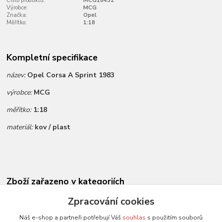
Číslo produktu:
MCG18432
Výrobce:
MCG
Značka:
Opel
Měřítko:
1:18
Kompletní specifikace
název:
Opel Corsa A Sprint 1983
výrobce:
MCG
měřítko:
1:18
materiál:
kov / plast
Zboží zařazeno v kategoriích
Novinky dle data přidání
Zpracování cookies
Všechny modely
Náš e-shop a partneři potřebují Váš
souhlas
s použitím souborů