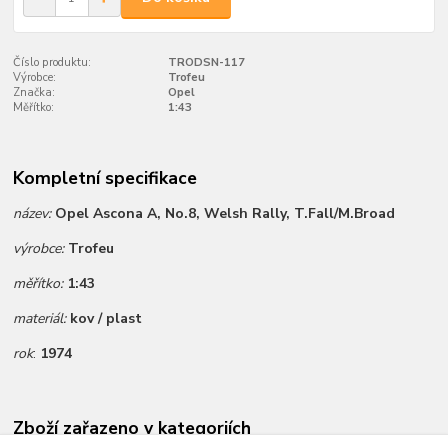
Číslo produktu:
TRODSN-117
Výrobce:
Trofeu
Značka:
Opel
Měřítko:
1:43
Kompletní specifikace
název:
Opel Ascona A, No.8, Welsh Rally, T.Fall/M.Broad
výrobce:
Trofeu
měřítko:
1:43
materiál:
kov / plast
rok
:
1974
Zboží zařazeno v kategoriích