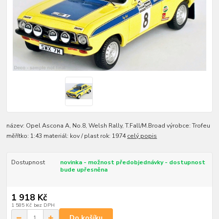
název: Opel Ascona A, No.8, Welsh Rally, T.Fall/M.Broad výrobce: Trofeu
měřítko: 1:43 materiál: kov / plast rok: 1974
celý popis
Dostupnost
novinka - možnost předobjednávky - dostupnost
bude upřesněna
1 918 Kč
1 585 Kč
bez DPH
Do košíku