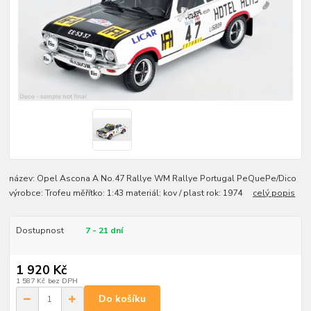
název: Opel Ascona A No.47 Rallye WM Rallye Portugal PeQuePe/Dico
výrobce: Trofeu měřítko: 1:43 materiál: kov / plast rok: 1974
celý popis
Dostupnost
7 - 21 dní
1 920 Kč
1 587 Kč
bez DPH
Do košíku