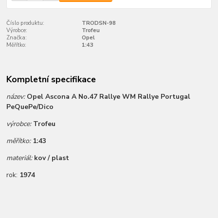
Číslo produktu:
TRODSN-98
Výrobce:
Trofeu
Značka:
Opel
Měřítko:
1:43
Kompletní specifikace
název:
Opel Ascona A No.47 Rallye WM Rallye Portugal
PeQuePe/Dico
výrobce:
Trofeu
měřítko:
1:43
materiál:
kov / plast
rok:
1974