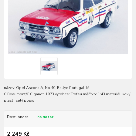
název: Opel Ascona A, No.40, Rallye Portugal, M.-
C.Beaumont/C.Ciganot, 1973 výrobce: Trofeu měřítko: 1:43 materiál: kov /
plast
celý popis
Dostupnost
na dotaz
2 249 Kč