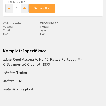
1 859 Kč
bez DPH
Do košíku
Číslo produktu:
TRODSN-157
Výrobce:
Trofeu
Značka:
Opel
Měřítko:
1:43
Kompletní specifikace
název:
Opel Ascona A, No.40, Rallye Portugal, M.-
C.Beaumont/C.Ciganot, 1973
výrobce:
Trofeu
měřítko:
1:43
materiál:
kov / plast