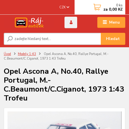
0
ks
CZK
za
0,00 Kč
Menu
Hledat
Úvod
Modely 1:43
Opel Ascona A, No.40, Rallye Portugal, M.-
C.Beaumont/C.Ciganot, 1973 1:43 Trofeu
Opel Ascona A, No.40, Rallye
Portugal, M.-
C.Beaumont/C.Ciganot, 1973 1:43
Trofeu