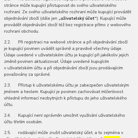
stránce může kupující přistupovat do svého uživatelského
rozhraní. Ze svého uživatelského rozhraní může kupující provádět
objednávání zboží (dále jen
„uživatelský účet“
). Kupující může
provádět objednávání zboží též bez registrace přímo z webového
rozhraní obchodu.
2.2. Při registraci na webové stránce a při objednávání zboží
je kupující povinen uvádět správně a pravdivě všechny údaje.
Údaje uvedené v uživatelském účtu je kupující při jakékoliv jejich
změně povinen aktualizovat. Údaje uvedené kupujícím
v uživatelském účtu a při objednávání zboží jsou prodávajícím
považovány za správné.
2.3. Přístup k uživatelskému účtu je zabezpečen uživatelským
jménem a heslem. Kupující je povinen zachovávat mlčenlivost
ohledně informací nezbytných k přístupu do jeho uživatelského
účtu.
2.4. Kupující není oprávněn umožnit využívání uživatelského
účtu třetím osobám.
2.5. rodávající může zrušit uživatelský účet, a to zejména v