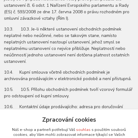
ustanovení čl. 6 odst. 1 Nařízení Evropského parlamentu a Rady
(ES) č. 593/2008 ze dne 17. června 2008 o právu rozhodném pro
smluvní závazkové vztahy (Řím I).
10.3. 10.3. Je-li některé ustanovení obchodních podmínek
neplatné nebo neúčinné, nebo se takovým stane, namísto
neplatných ustanovení nastoupí ustanovení, jehož smysl se
neplatnému ustanovení co nejvíce přibližuje. Neplatností nebo
neúčinností jednoho ustanovení není dotčena platnost ostatních
ustanovení.
10.4. Kupní smlouva včetně obchodních podmínek je
archivována prodávajícím v elektronické podobě a není přístupná.
10.5. 10.5. Přílohu obchodních podmínek tvoří vzorový formulář
pro odstoupení od kupní smlouvy.
10.6. Kontaktní údaje prodávajícího: adresa pro doručování
………………
, adresa elektronické pošty
………………
, telefon
………………
.
Zpracování cookies
Náš e-shop a partneři potřebují Váš
souhlas
s použitím souborů
V
………………
dne
………………
cookies, aby Vám mohli zobrazovat informace týkající se Vašich
………………