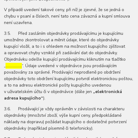
V případě uvedení takové ceny, při níž je zjevné, že se jedná o
chybu v psaní a číslech, není tato cena závazná a kupní smlouva
není uzavřena.
3.5. Před zasláním objednávky prodávajícímu je kupujícímu
umožněno zkontrolovat a měnit údaje, které do objednávky
kupující vložil, a to i s ohledem na možnost kupujícího zjišťovat
a opravovat chyby vzniklé při zadávání dat do objednávky.
Objednávku odešle kupující prodávajícímu kliknutím na tlačítko
„
………………
“. Údaje uvedené v objednávce jsou prodávajícím
považovány za správné. Prodávající neprodleně po obdržení
objednávky toto obdržení kupujícímu potvrdí elektronickou poštou,
a to na adresu elektronické pošty kupujícího uvedenou
v uživatelském účtu či v objednávce (dále jen
„elektronická
adresa kupujícího“
).
3.6. Prodávající je vždy oprávněn v závislosti na charakteru
objednávky (množství zboží, výše kupní ceny, předpokládané
náklady na dopravu) požádat kupujícího o dodatečné potvrzení
objednávky (například písemně či telefonicky).