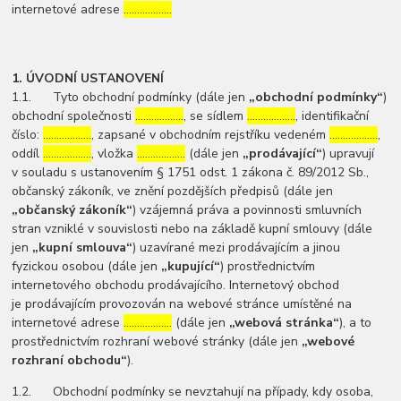
internetové adrese
………………
1. ÚVODNÍ USTANOVENÍ
1.1. Tyto obchodní podmínky (dále jen
„obchodní podmínky“
)
obchodní společnosti
………………
, se sídlem
………………
, identifikační
číslo:
………………
, zapsané v obchodním rejstříku vedeném
………………
,
oddíl
………………
, vložka
………………
(dále jen
„prodávající“
) upravují
v souladu s ustanovením § 1751 odst. 1 zákona č. 89/2012 Sb.,
občanský zákoník, ve znění pozdějších předpisů (dále jen
„občanský zákoník“
) vzájemná práva a povinnosti smluvních
stran vzniklé v souvislosti nebo na základě kupní smlouvy (dále
jen
„kupní smlouva“
) uzavírané mezi prodávajícím a jinou
fyzickou osobou (dále jen
„kupující“
) prostřednictvím
internetového obchodu prodávajícího. Internetový obchod
je prodávajícím provozován na webové stránce umístěné na
internetové adrese
………………
(dále jen
„webová stránka“
), a to
prostřednictvím rozhraní webové stránky (dále jen
„webové
rozhraní obchodu“
).
1.2. Obchodní podmínky se nevztahují na případy, kdy osoba,