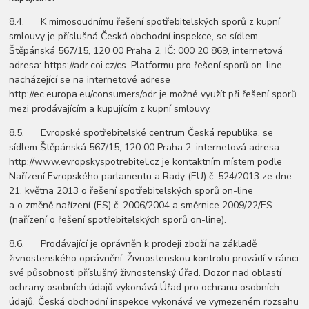
8.4. K mimosoudnímu řešení spotřebitelských sporů z kupní
smlouvy je příslušná Česká obchodní inspekce, se sídlem
Štěpánská 567/15, 120 00 Praha 2, IČ: 000 20 869, internetová
adresa: https://adr.coi.cz/cs. Platformu pro řešení sporů on-line
nacházející se na internetové adrese
http://ec.europa.eu/consumers/odr je možné využít při řešení sporů
mezi prodávajícím a kupujícím z kupní smlouvy.
8.5. Evropské spotřebitelské centrum Česká republika, se
sídlem Štěpánská 567/15, 120 00 Praha 2, internetová adresa:
http://www.evropskyspotrebitel.cz je kontaktním místem podle
Nařízení Evropského parlamentu a Rady (EU) č. 524/2013 ze dne
21. května 2013 o řešení spotřebitelských sporů on-line
a o změně nařízení (ES) č. 2006/2004 a směrnice 2009/22/ES
(nařízení o řešení spotřebitelských sporů on-line).
8.6. Prodávající je oprávněn k prodeji zboží na základě
živnostenského oprávnění. Živnostenskou kontrolu provádí v rámci
své působnosti příslušný živnostenský úřad. Dozor nad oblastí
ochrany osobních údajů vykonává Úřad pro ochranu osobních
údajů. Česká obchodní inspekce vykonává ve vymezeném rozsahu