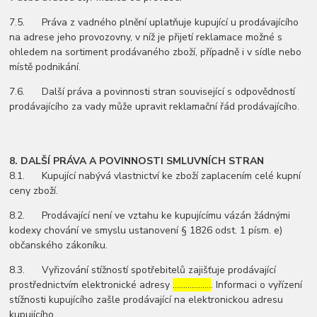
7.5. Práva z vadného plnění uplatňuje kupující u prodávajícího
na adrese jeho provozovny, v níž je přijetí reklamace možné s
ohledem na sortiment prodávaného zboží, případně i v sídle nebo
místě podnikání.
7.6. Další práva a povinnosti stran související s odpovědností
prodávajícího za vady může upravit reklamační řád prodávajícího.
8. DALŠÍ PRÁVA A POVINNOSTI SMLUVNÍCH STRAN
8.1. Kupující nabývá vlastnictví ke zboží zaplacením celé kupní
ceny zboží.
8.2. Prodávající není ve vztahu ke kupujícímu vázán žádnými
kodexy chování ve smyslu ustanovení § 1826 odst. 1 písm. e)
občanského zákoníku.
8.3. Vyřizování stížností spotřebitelů zajišťuje prodávající
prostřednictvím elektronické adresy
………………
. Informaci o vyřízení
stížnosti kupujícího zašle prodávající na elektronickou adresu
kupujícího.