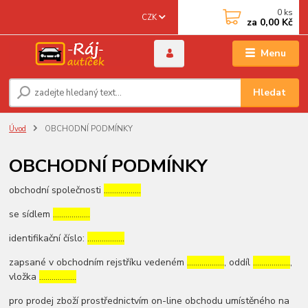
0
ks
CZK
za
0,00 Kč
Menu
Hledat
Úvod
OBCHODNÍ PODMÍNKY
OBCHODNÍ PODMÍNKY
obchodní společnosti
………………
se sídlem
………………
identifikační číslo:
………………
zapsané v obchodním rejstříku vedeném
………………
, oddíl
………………
,
vložka
………………
pro prodej zboží prostřednictvím on-line obchodu umístěného na