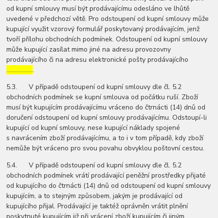
od kupní smlouvy musí být prodávajícímu odesláno ve lhůtě
uvedené v předchozí větě. Pro odstoupení od kupní smlouvy může
kupující využit vzorový formulář poskytovaný prodávajícím, jenž
tvoří přílohu obchodních podmínek. Odstoupení od kupní smlouvy
může kupující zasílat mimo jiné na adresu provozovny
prodávajícího či na adresu elektronické pošty prodávajícího
………………
.
5.3. V případě odstoupení od kupní smlouvy dle čl. 5.2
obchodních podmínek se kupní smlouva od počátku ruší. Zboží
musí být kupujícím prodávajícímu vráceno do čtrnácti (14) dnů od
doručení odstoupení od kupní smlouvy prodávajícímu. Odstoupí-li
kupující od kupní smlouvy, nese kupující náklady spojené
s navrácením zboží prodávajícímu, a to i v tom případě, kdy zboží
nemůže být vráceno pro svou povahu obvyklou poštovní cestou.
5.4. V případě odstoupení od kupní smlouvy dle čl. 5.2
obchodních podmínek vrátí prodávající peněžní prostředky přijaté
od kupujícího do čtrnácti (14) dnů od odstoupení od kupní smlouvy
kupujícím, a to stejným způsobem, jakým je prodávající od
kupujícího přijal. Prodávající je taktéž oprávněn vrátit plnění
poskytnuté kupujícím již při vrácení zboží kupujícím či jiným