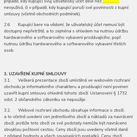
případě, kdy kupující svůj uživatelský účet déle než
………………
nevyužívá, či v případě, kdy kupující poruší své povinnosti z kupní
smlouvy (včetně obchodních podmínek).
2.6. Kupující bere na vědomí, že uživatelský účet nemusí být
dostupný nepřetržitě, a to zejména s ohledem na nutnou údržbu
hardwarového a softwarového vybavení prodávajícího, popř.
nutnou údržbu hardwarového a softwarového vybavení třetích
osob.
3. UZAVŘENÍ KUPNÍ SMLOUVY
3.1. Veškerá prezentace zboží umístěná ve webovém rozhraní
obchodu je informativního charakteru a prodávající není povinen
uzavřít kupní smlouvu ohledně tohoto zboží. Ustanovení § 1732
odst. 2 občanského zákoníku se nepoužije.
3.2. Webové rozhraní obchodu obsahuje informace o zboží,
a to včetně uvedení cen jednotlivého zboží a nákladů za navrácení
zboží, jestliže toto zboží ze své podstaty nemůže být navráceno
obvyklou poštovní cestou. Ceny zboží jsou uvedeny včetně daně
z přidané hodnoty a všech souvisejících poplatků. Ceny zboží