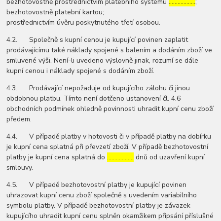
bezhotovostně prostřednictvím platebního systému
………………
;
bezhotovostně platební kartou;
prostřednictvím úvěru poskytnutého třetí osobou.
4.2. Společně s kupní cenou je kupující povinen zaplatit
prodávajícímu také náklady spojené s balením a dodáním zboží ve
smluvené výši. Není-li uvedeno výslovně jinak, rozumí se dále
kupní cenou i náklady spojené s dodáním zboží.
4.3. Prodávající nepožaduje od kupujícího zálohu či jinou
obdobnou platbu. Tímto není dotčeno ustanovení čl. 4.6
obchodních podmínek ohledně povinnosti uhradit kupní cenu zboží
předem.
4.4. V případě platby v hotovosti či v případě platby na dobírku
je kupní cena splatná při převzetí zboží. V případě bezhotovostní
platby je kupní cena splatná do
………………
dnů od uzavření kupní
smlouvy.
4.5. V případě bezhotovostní platby je kupující povinen
uhrazovat kupní cenu zboží společně s uvedením variabilního
symbolu platby. V případě bezhotovostní platby je závazek
kupujícího uhradit kupní cenu splněn okamžikem připsání příslušné