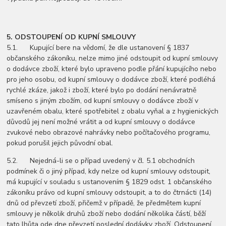
5. ODSTOUPENÍ OD KUPNÍ SMLOUVY
5.1. Kupující bere na vědomí, že dle ustanovení § 1837
občanského zákoníku, nelze mimo jiné odstoupit od kupní smlouvy
o dodávce zboží, které bylo upraveno podle přání kupujícího nebo
pro jeho osobu, od kupní smlouvy o dodávce zboží, které podléhá
rychlé zkáze, jakož i zboží, které bylo po dodání nenávratně
smíseno s jiným zbožím, od kupní smlouvy o dodávce zboží v
uzavřeném obalu, které spotřebitel z obalu vyňal a z hygienických
důvodů jej není možné vrátit a od kupní smlouvy o dodávce
zvukové nebo obrazové nahrávky nebo počítačového programu,
pokud porušil jejich původní obal.
5.2. Nejedná-li se o případ uvedený v čl. 5.1 obchodních
podmínek či o jiný případ, kdy nelze od kupní smlouvy odstoupit,
má kupující v souladu s ustanovením § 1829 odst. 1 občanského
zákoníku právo od kupní smlouvy odstoupit, a to do čtrnácti (14)
dnů od převzetí zboží, přičemž v případě, že předmětem kupní
smlouvy je několik druhů zboží nebo dodání několika částí, běží
tato lhůta ode dne převzetí poslední dodávky zboží. Odstoupení