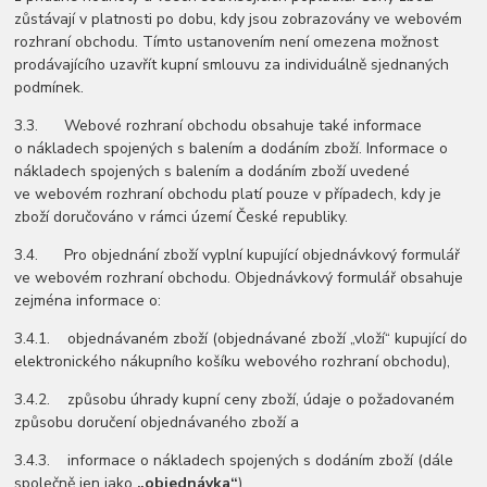
zůstávají v platnosti po dobu, kdy jsou zobrazovány ve webovém
rozhraní obchodu. Tímto ustanovením není omezena možnost
prodávajícího uzavřít kupní smlouvu za individuálně sjednaných
podmínek.
3.3. Webové rozhraní obchodu obsahuje také informace
o nákladech spojených s balením a dodáním zboží. Informace o
nákladech spojených s balením a dodáním zboží uvedené
ve webovém rozhraní obchodu platí pouze v případech, kdy je
zboží doručováno v rámci území České republiky.
3.4. Pro objednání zboží vyplní kupující objednávkový formulář
ve webovém rozhraní obchodu. Objednávkový formulář obsahuje
zejména informace o:
3.4.1. objednávaném zboží (objednávané zboží „vloží“ kupující do
elektronického nákupního košíku webového rozhraní obchodu),
3.4.2. způsobu úhrady kupní ceny zboží, údaje o požadovaném
způsobu doručení objednávaného zboží a
3.4.3. informace o nákladech spojených s dodáním zboží (dále
společně jen jako
„objednávka“
).