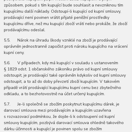
způsobem, pokud s tím kupující bude souhlasit a nevzniknou tím
kupujícímu další náklady. Odstoupí-li kupující od kupní smlouvy,
prodávající není povinen vrátit přijaté peněžní prostředky
kupujícímu dříve, než mu kupující zboží vrátí nebo prokáže, že zboží
prodávajícímu odeslal.
5.5. Nárok na úhradu škody vzniklé na zboží je prodávající
oprávněn jednostranně započíst proti nároku kupujícího na vrácení
kupní ceny.
5.6. V případech, kdy má kupující v souladu s ustanovením
§ 1829 odst. 1 občanského zákoníku právo od kupní smlouvy
odstoupit, je prodávající také oprávněn kdykoliv od kupní smlouvy
odstoupit, a to až do doby převzetí zboží kupujícím. V takovém
případě vrátí prodávající kupujícímu kupní cenu bez zbytečného
odkladu, a to bezhotovostně na účet určený kupujícím.
5.7. Je-li společně se zbožím poskytnut kupujícímu dárek, je
darovací smlouva mezi prodávajícím a kupujícím uzavřena
s rozvazovací podmínkou, že dojde-li k odstoupení od kupní
smlouvy kupujícím, pozbývá darovací smlouva ohledně takového
dárku účinnosti a kupující je povinen spolu se zbožím