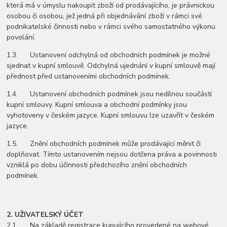
která má v úmyslu nakoupit zboží od prodávajícího, je právnickou
osobou či osobou, jež jedná při objednávání zboží v rámci své
podnikatelské činnosti nebo v rámci svého samostatného výkonu
povolání.
1.3. Ustanovení odchylná od obchodních podmínek je možné
sjednat v kupní smlouvě. Odchylná ujednání v kupní smlouvě mají
přednost před ustanoveními obchodních podmínek.
1.4. Ustanovení obchodních podmínek jsou nedílnou součástí
kupní smlouvy. Kupní smlouva a obchodní podmínky jsou
vyhotoveny v českém jazyce. Kupní smlouvu lze uzavřít v českém
jazyce.
1.5. Znění obchodních podmínek může prodávající měnit či
doplňovat. Tímto ustanovením nejsou dotčena práva a povinnosti
vzniklá po dobu účinnosti předchozího znění obchodních
podmínek.
2. UŽIVATELSKÝ ÚČET
2.1. Na základě registrace kupujícího provedené na webové