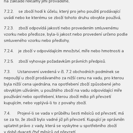
na základě reklamy jimi prováděné,
7.2.2. se zboží hodí k účelu, který pro jeho použití prodávající
uvádí nebo ke kterému se zboží tohoto druhu obvykle používá,
7.2.3. zboží odpovídá jakostí nebo provedením smluvenému
vzorku nebo předloze, byla-li jakost nebo provedení určeno podle
smluveného vzorku nebo předlohy,
7.2.4. je zboží v odpovídajícím množství, míře nebo hmotnosti a
7.2.5. zboží vyhovuje požadavkům právních předpisů.
7.3. Ustanovení uvedená v čl. 7.2 obchodních podmínek se
nepoužijí u zboží prodávaného za nižší cenu na vadu, pro kterou
byla nižší cena ujednána, na opotřebení zboží způsobené jeho
obvyklým užíváním, u použitého zboží na vadu odpovídající míře
používání nebo opotřebení, kterou zboží mělo při převzetí
kupujícím, nebo vyplývá-li to z povahy zboží.
7.4. Projeví-li se vada v průběhu šesti měsíců od převzetí, má
se za to, že zboží bylo vadné již při převzetí. Kupující je oprávněn
uplatnit právo z vady, která se vyskytne u spotřebního zboží
v době dvaceti čtyř měsíců od převzetí.