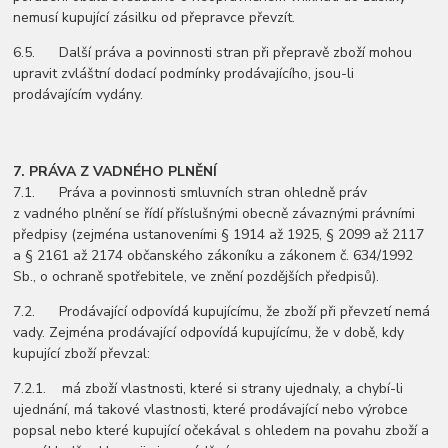
nemusí kupující zásilku od přepravce převzít.
6.5. Další práva a povinnosti stran při přepravě zboží mohou
upravit zvláštní dodací podmínky prodávajícího, jsou-li
prodávajícím vydány.
7. PRÁVA Z VADNÉHO PLNĚNÍ
7.1. Práva a povinnosti smluvních stran ohledně práv
z vadného plnění se řídí příslušnými obecně závaznými právními
předpisy (zejména ustanoveními § 1914 až 1925, § 2099 až 2117
a § 2161 až 2174 občanského zákoníku a zákonem č. 634/1992
Sb., o ochraně spotřebitele, ve znění pozdějších předpisů).
7.2. Prodávající odpovídá kupujícímu, že zboží při převzetí nemá
vady. Zejména prodávající odpovídá kupujícímu, že v době, kdy
kupující zboží převzal:
7.2.1. má zboží vlastnosti, které si strany ujednaly, a chybí-li
ujednání, má takové vlastnosti, které prodávající nebo výrobce
popsal nebo které kupující očekával s ohledem na povahu zboží a