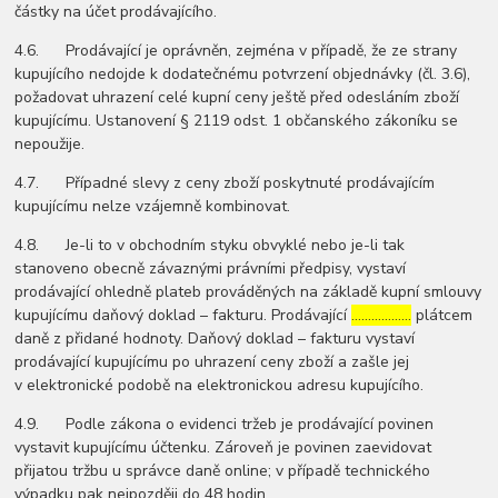
částky na účet prodávajícího.
4.6. Prodávající je oprávněn, zejména v případě, že ze strany
kupujícího nedojde k dodatečnému potvrzení objednávky (čl. 3.6),
požadovat uhrazení celé kupní ceny ještě před odesláním zboží
kupujícímu. Ustanovení § 2119 odst. 1 občanského zákoníku se
nepoužije.
4.7. Případné slevy z ceny zboží poskytnuté prodávajícím
kupujícímu nelze vzájemně kombinovat.
4.8. Je-li to v obchodním styku obvyklé nebo je-li tak
stanoveno obecně závaznými právními předpisy, vystaví
prodávající ohledně plateb prováděných na základě kupní smlouvy
kupujícímu daňový doklad – fakturu. Prodávající
………………
plátcem
daně z přidané hodnoty. Daňový doklad – fakturu vystaví
prodávající kupujícímu po uhrazení ceny zboží a zašle jej
v elektronické podobě na elektronickou adresu kupujícího.
4.9. Podle zákona o evidenci tržeb je prodávající povinen
vystavit kupujícímu účtenku. Zároveň je povinen zaevidovat
přijatou tržbu u správce daně online; v případě technického
výpadku pak nejpozději do 48 hodin.