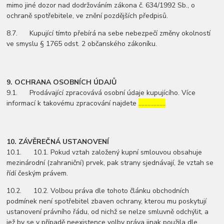
mimo jiné dozor nad dodržováním zákona č. 634/1992 Sb., o
ochraně spotřebitele, ve znění pozdějších předpisů.
8.7. Kupující tímto přebírá na sebe nebezpečí změny okolností
ve smyslu § 1765 odst. 2 občanského zákoníku.
9. OCHRANA OSOBNÍCH ÚDAJŮ
9.1. Prodávající zpracovává osobní údaje kupujícího. Více
informací k takovému zpracování najdete
………………
10. ZÁVĚREČNÁ USTANOVENÍ
10.1. 10.1. Pokud vztah založený kupní smlouvou obsahuje
mezinárodní (zahraniční) prvek, pak strany sjednávají, že vztah se
řídí českým právem.
10.2. 10.2. Volbou práva dle tohoto článku obchodních
podmínek není spotřebitel zbaven ochrany, kterou mu poskytují
ustanovení právního řádu, od nichž se nelze smluvně odchýlit, a
jež by se v případě neexistence volby práva jinak použila dle