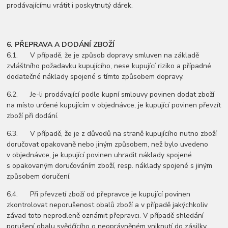
prodávajícímu vrátit i poskytnutý dárek.
6. PŘEPRAVA A DODÁNÍ ZBOŽÍ
6.1. V případě, že je způsob dopravy smluven na základě
zvláštního požadavku kupujícího, nese kupující riziko a případné
dodatečné náklady spojené s tímto způsobem dopravy.
6.2. Je-li prodávající podle kupní smlouvy povinen dodat zboží
na místo určené kupujícím v objednávce, je kupující povinen převzít
zboží při dodání.
6.3. V případě, že je z důvodů na straně kupujícího nutno zboží
doručovat opakovaně nebo jiným způsobem, než bylo uvedeno
v objednávce, je kupující povinen uhradit náklady spojené
s opakovaným doručováním zboží, resp. náklady spojené s jiným
způsobem doručení.
6.4. Při převzetí zboží od přepravce je kupující povinen
zkontrolovat neporušenost obalů zboží a v případě jakýchkoliv
závad toto neprodleně oznámit přepravci. V případě shledání
porušení obalu svědčícího o neoprávněném vniknutí do zásilky