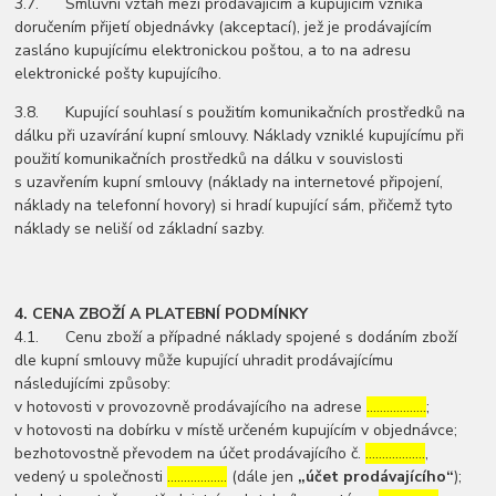
3.7. Smluvní vztah mezi prodávajícím a kupujícím vzniká
doručením přijetí objednávky (akceptací), jež je prodávajícím
zasláno kupujícímu elektronickou poštou, a to na adresu
elektronické pošty kupujícího.
3.8. Kupující souhlasí s použitím komunikačních prostředků na
dálku při uzavírání kupní smlouvy. Náklady vzniklé kupujícímu při
použití komunikačních prostředků na dálku v souvislosti
s uzavřením kupní smlouvy (náklady na internetové připojení,
náklady na telefonní hovory) si hradí kupující sám, přičemž tyto
náklady se neliší od základní sazby.
4. CENA ZBOŽÍ A PLATEBNÍ PODMÍNKY
4.1. Cenu zboží a případné náklady spojené s dodáním zboží
dle kupní smlouvy může kupující uhradit prodávajícímu
následujícími způsoby:
v hotovosti v provozovně prodávajícího na adrese
………………
;
v hotovosti na dobírku v místě určeném kupujícím v objednávce;
bezhotovostně převodem na účet prodávajícího č.
………………
,
vedený u společnosti
………………
(dále jen
„účet prodávajícího“
);