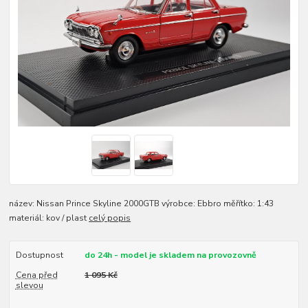
název: Nissan Prince Skyline 2000GTB výrobce: Ebbro měřítko: 1:43
materiál: kov / plast
celý popis
Dostupnost
do 24h - model je skladem na provozovně
Cena před
1 095 Kč
slevou