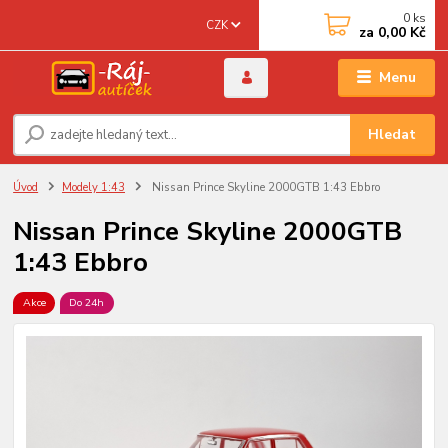
0
ks
CZK
za
0,00 Kč
Menu
Hledat
Úvod
Modely 1:43
Nissan Prince Skyline 2000GTB 1:43 Ebbro
Nissan Prince Skyline 2000GTB
1:43 Ebbro
Akce
Do 24h