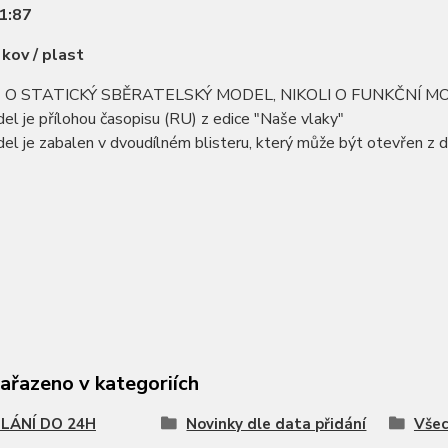
1:87
:
kov / plast
E O STATICKÝ SBĚRATELSKÝ MODEL, NIKOLI O FUNKČNÍ 
el je přílohou časopisu (RU) z edice "Naše vlaky"
el je zabalen v dvoudílném blisteru, který může být otevřen z 
zařazeno v kategoriích
LÁNÍ DO 24H
Novinky dle data přidání
Všec