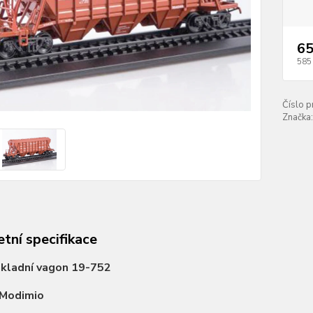
65
585
Číslo p
Značka:
tní specifikace
kladní vagon 19-752
Modimio