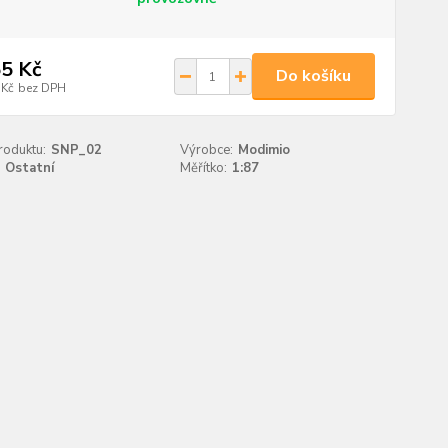
5 Kč
Do košíku
 Kč
bez DPH
roduktu:
SNP_02
Výrobce:
Modimio
Ostatní
Měřítko:
1:87