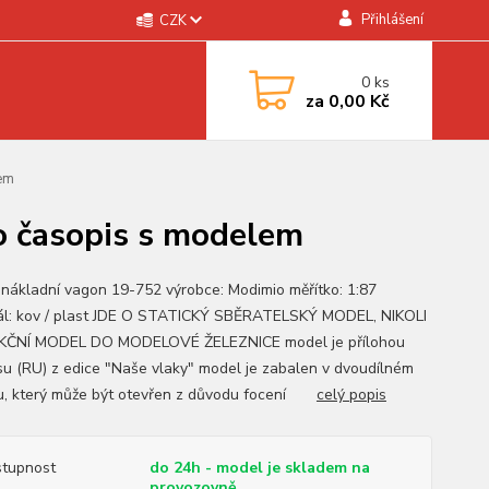
Přihlášení
CZK
0
ks
za
0,00 Kč
em
o časopis s modelem
 nákladní vagon 19-752 výrobce: Modimio měřítko: 1:87
ál: kov / plast JDE O STATICKÝ SBĚRATELSKÝ MODEL, NIKOLI
KČNÍ MODEL DO MODELOVÉ ŽELEZNICE model je přílohou
su (RU) z edice "Naše vlaky" model je zabalen v dvoudílném
ru, který může být otevřen z důvodu focení
celý popis
tupnost
do 24h - model je skladem na
provozovně