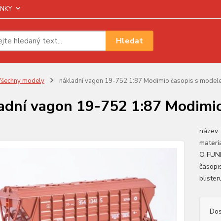
NKY
Hledat
šechny modely
nákladní vagon 19-752 1:87 Modimio časopis s model
adní vagon 19-752 1:87 Modimi
název:
materi
O FUN
časopi
bliste
Dos