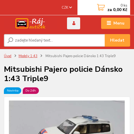
0
ks
CZK
za
0,00 Kč
Menu
Hledat
Úvod
Modely 1:43
Mitsubishi Pajero policie Dánsko 1:43 Triple9
Mitsubishi Pajero policie Dánsko
1:43 Triple9
Novinka
Do 24h