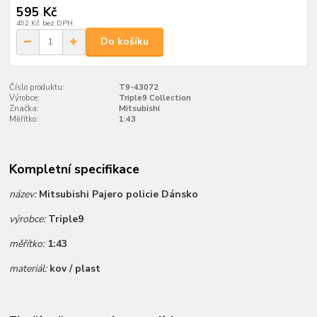
595 Kč
492 Kč
bez DPH
Do košíku
Číslo produktu:
T9-43072
Výrobce:
Triple9 Collection
Značka:
Mitsubishi
Měřítko:
1:43
Kompletní specifikace
název:
Mitsubishi Pajero policie Dánsko
výrobce:
Triple9
měřítko:
1:43
materiál:
kov / plast