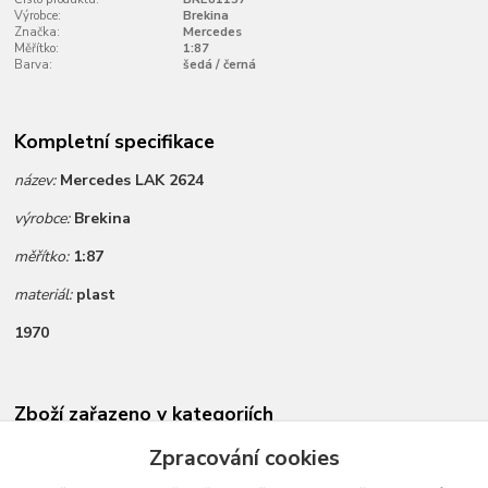
Výrobce:
Brekina
Značka:
Mercedes
Měřítko:
1:87
Barva:
šedá / černá
Kompletní specifikace
název:
Mercedes LAK 2624
výrobce:
Brekina
měřítko:
1:87
materiál:
plast
1970
Zboží zařazeno v kategoriích
Novinky dle data přidání
Zpracování cookies
Všechny modely