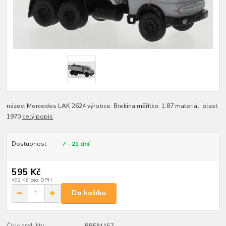
název: Mercedes LAK 2624 výrobce: Brekina měřítko: 1:87 materiál: plast
1970
celý popis
Dostupnost
7 - 21 dní
595 Kč
492 Kč
bez DPH
Do košíku
Číslo produktu:
BRE81157