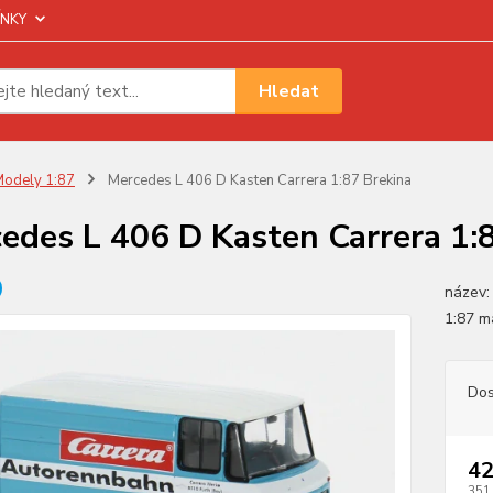
NKY
Hledat
odely 1:87
Mercedes L 406 D Kasten Carrera 1:87 Brekina
edes L 406 D Kasten Carrera 1:
název:
1:87 m
Dos
42
351