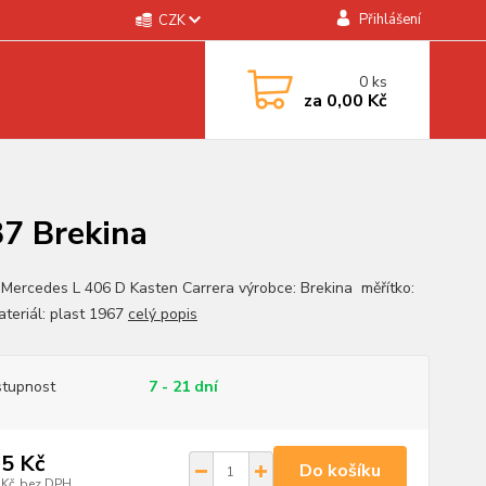
Přihlášení
CZK
0
ks
za
0,00 Kč
87 Brekina
 Mercedes L 406 D Kasten Carrera výrobce: Brekina měřítko:
ateriál: plast 1967
celý popis
tupnost
7 - 21 dní
5 Kč
Do košíku
 Kč
bez DPH