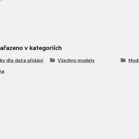
zařazeno v kategoriích
ky dle data přidání
Všechny modely
Mode
na