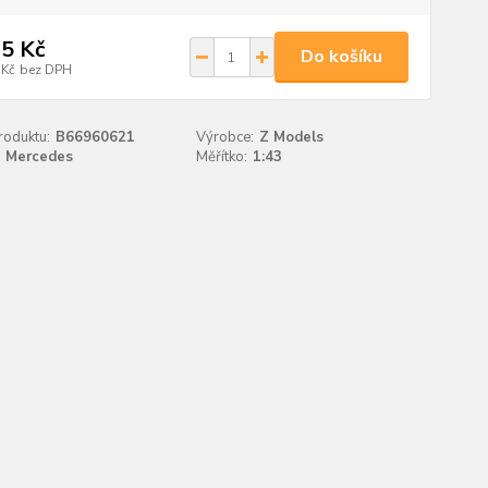
5 Kč
Do košíku
 Kč
bez DPH
roduktu:
B66960621
Výrobce:
Z Models
Mercedes
Měřítko:
1:43