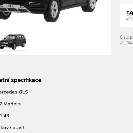
59
492
Číslo p
Značka:
tní specifikace
ercedes GLS
Z Models
1:43
:
kov / plast