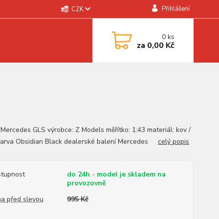
Přihlášení
CZK
0
ks
za
0,00 Kč
 Mercedes GLS výrobce: Z Models měřítko: 1:43 materiál: kov /
barva Obsidian Black dealerské balení Mercedes
celý popis
tupnost
do 24h - model je skladem na
provozovně
a před slevou
995 Kč