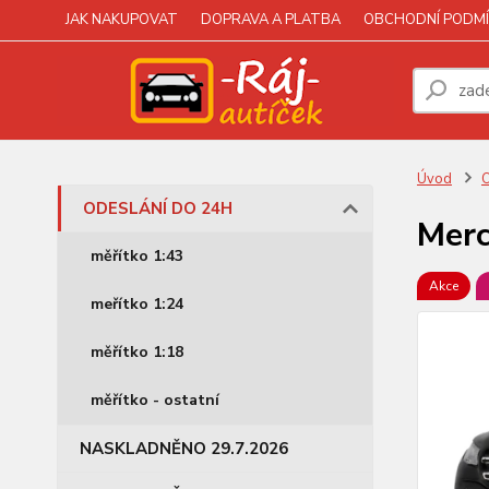
JAK NAKUPOVAT
DOPRAVA A PLATBA
OBCHODNÍ PODMÍ
Úvod
ODESLÁNÍ DO 24H
Merc
měřítko 1:43
Akce
meřítko 1:24
měřítko 1:18
měřítko - ostatní
NASKLADNĚNO 29.7.2026