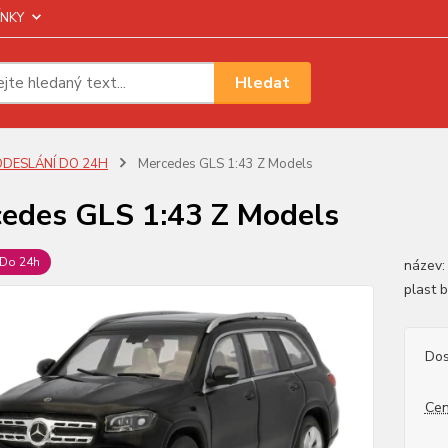
NKY
Hledat
ODESLÁNÍ DO 24H
Mercedes GLS 1:43 Z Models
edes GLS 1:43 Z Models
Do 24h
název:
plast 
Dos
Cen