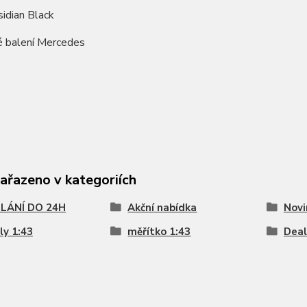
idian Black
é balení Mercedes
zařazeno v kategoriích
LÁNÍ DO 24H
Akční nabídka
Novi
y 1:43
měřítko 1:43
Deal