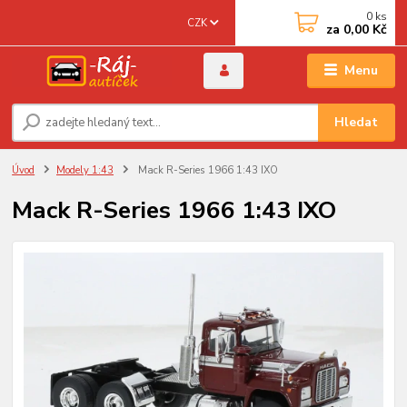
0
ks
CZK
za
0,00 Kč
Menu
Hledat
Úvod
Modely 1:43
Mack R-Series 1966 1:43 IXO
Mack R-Series 1966 1:43 IXO