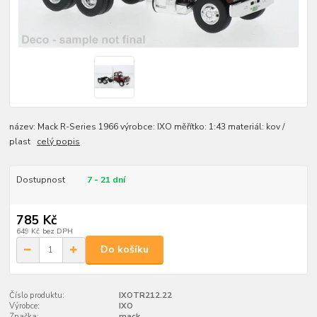
název: Mack R-Series 1966 výrobce: IXO měřítko: 1:43 materiál: kov /
plast
celý popis
Dostupnost
7 - 21 dní
785 Kč
649 Kč
bez DPH
Do košíku
Číslo produktu:
IXOTR212.22
Výrobce:
IXO
Značka:
mack