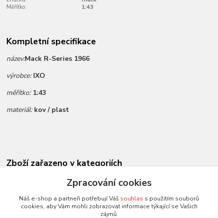
Měřítko:
1:43
Kompletní specifikace
název:
Mack R-Series 1966
výrobce:
IXO
měřítko:
1:43
materiál:
kov / plast
Zboží zařazeno v kategoriích
Novinky dle data přidání
Zpracování cookies
Všechny modely
Náš e-shop a partneři potřebují Váš
souhlas
s použitím souborů
cookies, aby Vám mohli zobrazovat informace týkající se Vašich
Modely 1:43
zájmů.