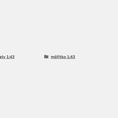
ly 1:43
měřítko 1:43