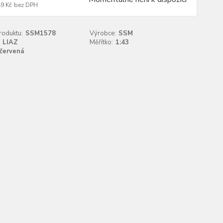
49 Kč
bez DPH
roduktu:
SSM1578
Výrobce:
SSM
LIAZ
Měřítko:
1:43
červená