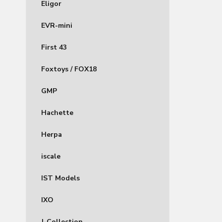
Eligor
EVR-mini
First 43
Foxtoys / FOX18
GMP
Hachette
Herpa
iscale
IST Models
IXO
J-Collection