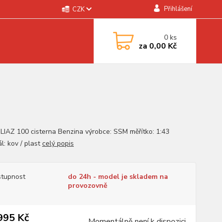
Přihlášení
CZK
0
ks
za
0,00 Kč
 LIAZ 100 cisterna Benzina výrobce: SSM měřítko: 1:43
l: kov / plast
celý popis
tupnost
do 24h - model je skladem na
provozovně
995 Kč
Momentálně není k dispozici