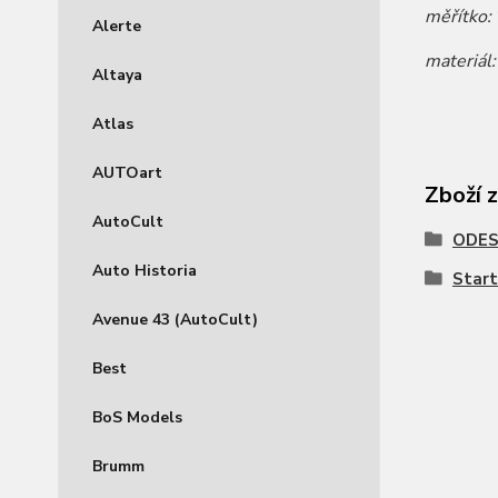
měřítko:
Alerte
materiál
Altaya
Atlas
AUTOart
Zboží 
AutoCult
ODES
Auto Historia
Start
Avenue 43 (AutoCult)
Best
BoS Models
Brumm